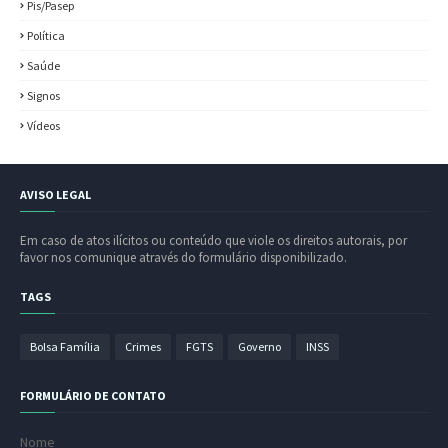
Pis/Pasep
Política
Saúde
Signos
Vídeos
AVISO LEGAL
Em caso de atos ilícitos ou conteúdo que viole os direitos autorais, por
favor nos comunique através do formulário disponibilizado.
TAGS
Bolsa Família
Crimes
FGTS
Governo
INSS
FORMULÁRIO DE CONTATO
Nome