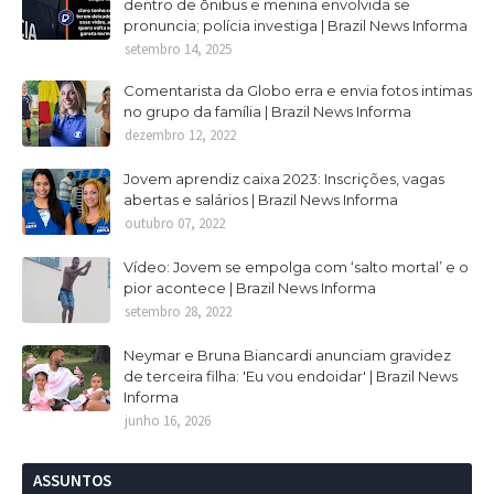
dentro de ônibus e menina envolvida se
pronuncia; polícia investiga | Brazil News Informa
setembro 14, 2025
Comentarista da Globo erra e envia fotos intimas
no grupo da família | Brazil News Informa
dezembro 12, 2022
Jovem aprendiz caixa 2023: Inscrições, vagas
abertas e salários | Brazil News Informa
outubro 07, 2022
Vídeo: Jovem se empolga com ‘salto mortal’ e o
pior acontece | Brazil News Informa
setembro 28, 2022
Neymar e Bruna Biancardi anunciam gravidez
de terceira filha: 'Eu vou endoidar' | Brazil News
Informa
junho 16, 2026
ASSUNTOS