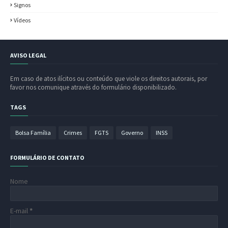
Signos
Vídeos
AVISO LEGAL
Em caso de atos ilícitos ou conteúdo que viole os direitos autorais, por
favor nos comunique através do formulário disponibilizado.
TAGS
Bolsa Família
Crimes
FGTS
Governo
INSS
FORMULÁRIO DE CONTATO
Nome
E-mail
*