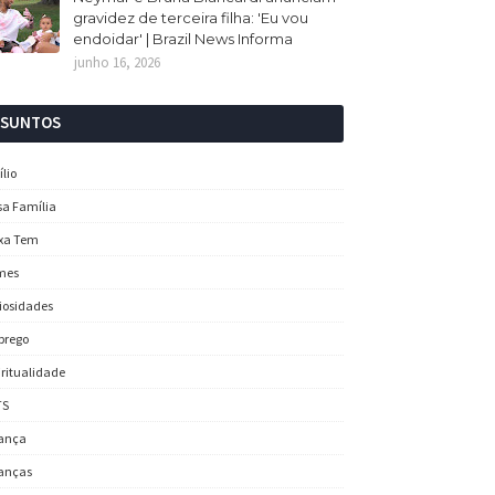
gravidez de terceira filha: 'Eu vou
endoidar' | Brazil News Informa
junho 16, 2026
SSUNTOS
ílio
sa Família
xa Tem
mes
iosidades
prego
iritualidade
TS
ança
anças