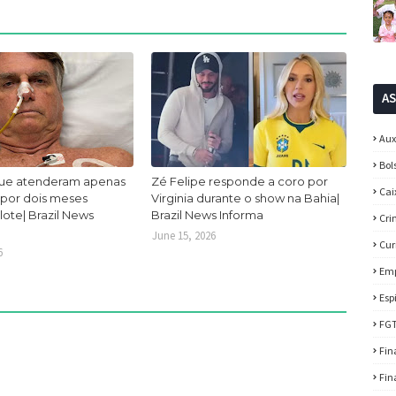
A
Aux
Bol
ue atenderam apenas
Zé Felipe responde a coro por
Cai
 por dois meses
Virginia durante o show na Bahia|
lote| Brazil News
Brazil News Informa
Cri
June 15, 2026
Cur
6
Em
Esp
FG
Fin
Fin