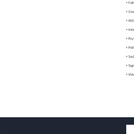
Fof
Gov
INS
Int
Pis
Pol
Sa
Sig
Víd