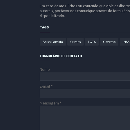
Em caso de atos ilícitos ou conteúdo que viole os direito
autorais, por favor nos comunique através do formulário
disponibilizado.
TAGS
Bolsa Família
Crimes
FGTS
Governo
INSS
FORMULÁRIO DE CONTATO
Nome
E-mail
*
Mensagem
*