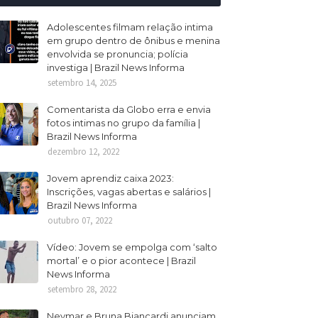
Adolescentes filmam relação intima
em grupo dentro de ônibus e menina
envolvida se pronuncia; polícia
investiga | Brazil News Informa
setembro 14, 2025
Comentarista da Globo erra e envia
fotos intimas no grupo da família |
Brazil News Informa
dezembro 12, 2022
Jovem aprendiz caixa 2023:
Inscrições, vagas abertas e salários |
Brazil News Informa
outubro 07, 2022
Vídeo: Jovem se empolga com ‘salto
mortal’ e o pior acontece | Brazil
News Informa
setembro 28, 2022
Neymar e Bruna Biancardi anunciam