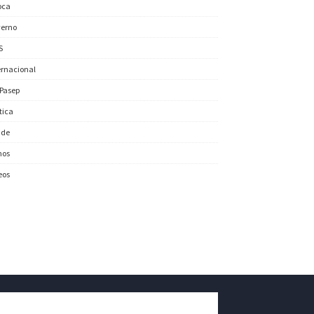
oca
erno
S
ernacional
/Pasep
ítica
úde
nos
eos