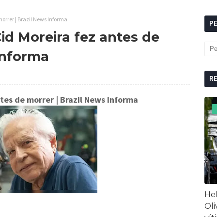
morrer | Brazil News Informa
P
id Moreira fez antes de
Informa
R
ntes de morrer
| Brazil News Informa
Hel
Oli