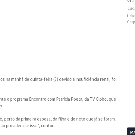
vít
Luc
Heli
Gasp
s na manhã de quinta-feira (3) devido a insuficiência renal, foi
nte o programa Encontro com Patrícia Poeta, da TV Globo, que
r.
 perto da primeira esposa, da filha e do neto que já se foram.
ão providenciar isso”, contou.
MA