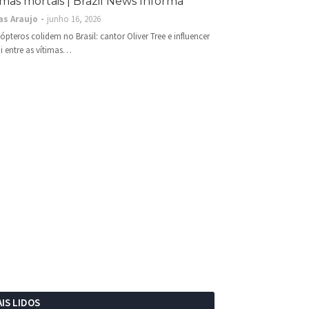
imas mortais | Brazil News Informa
as Araujo
junho 16, 2026
cópteros colidem no Brasil: cantor Oliver Tree e influencer
i entre as vítimas…
IS LIDOS