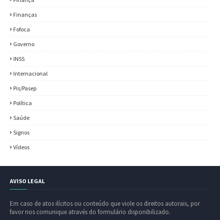
Finanças
Fofoca
Governo
INSS
Internacional
Pis/Pasep
Política
Saúde
Signos
Vídeos
AVISO LEGAL
Em caso de atos ilícitos ou conteúdo que viole os direitos autorais, por
favor nos comunique através do formulário disponibilizado.