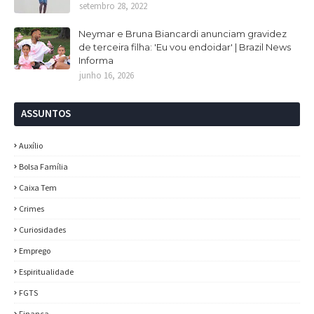
setembro 28, 2022
Neymar e Bruna Biancardi anunciam gravidez
de terceira filha: 'Eu vou endoidar' | Brazil News
Informa
junho 16, 2026
ASSUNTOS
Auxílio
Bolsa Família
Caixa Tem
Crimes
Curiosidades
Emprego
Espiritualidade
FGTS
Finança