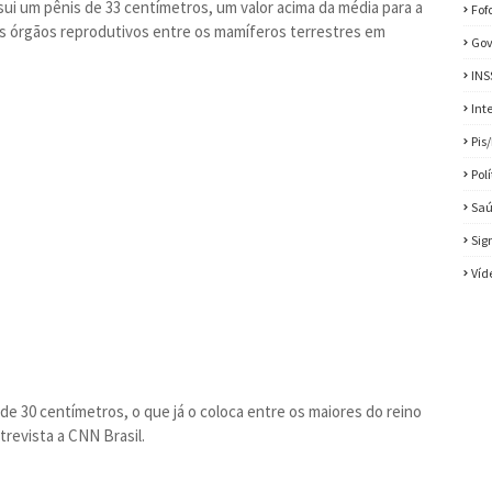
sui um pênis de 33 centímetros, um valor acima da média para a
Fof
es órgãos reprodutivos entre os mamíferos terrestres em
Gov
INS
Int
Pis
Pol
Sa
Sig
Víd
e 30 centímetros, o que já o coloca entre os maiores do reino
revista a CNN Brasil.