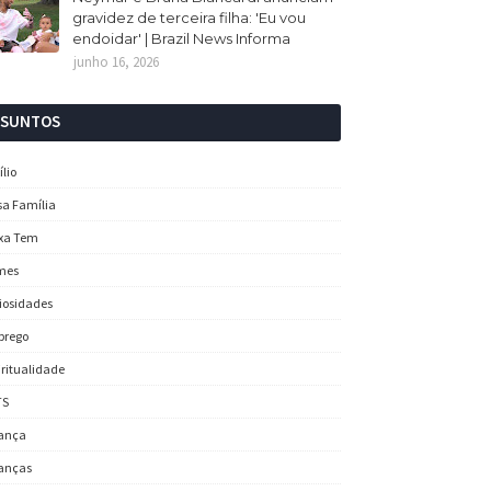
gravidez de terceira filha: 'Eu vou
endoidar' | Brazil News Informa
junho 16, 2026
SSUNTOS
ílio
sa Família
xa Tem
mes
iosidades
prego
iritualidade
TS
ança
anças