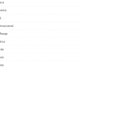
oca
erno
S
ernacional
/Pasep
ítica
úde
nos
eos