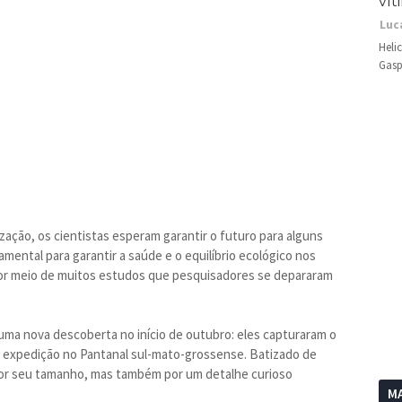
vít
Luc
Heli
Gasp
ação, os cientistas esperam garantir o futuro para alguns
amental para garantir a saúde e o equilíbrio ecológico nos
por meio de muitos estudos que pesquisadores se depararam
ma nova descoberta no início de outubro: eles capturaram o
a expedição no Pantanal sul-mato-grossense. Batizado de
or seu tamanho, mas também por um detalhe curioso
MA