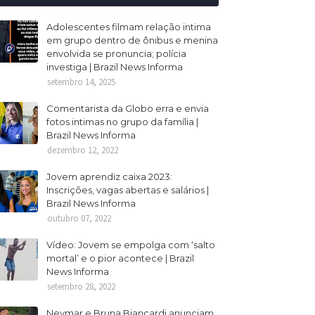
Adolescentes filmam relação intima
em grupo dentro de ônibus e menina
envolvida se pronuncia; polícia
investiga | Brazil News Informa
setembro 14, 2025
Comentarista da Globo erra e envia
fotos intimas no grupo da família |
Brazil News Informa
dezembro 12, 2022
Jovem aprendiz caixa 2023:
Inscrições, vagas abertas e salários |
Brazil News Informa
outubro 07, 2022
Vídeo: Jovem se empolga com ‘salto
mortal’ e o pior acontece | Brazil
News Informa
setembro 28, 2022
Neymar e Bruna Biancardi anunciam