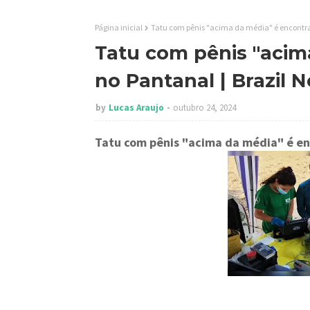
Página inicial
Tatu com pênis "acima da média" é encontra
Tatu com pênis "acim
no Pantanal | Brazil 
by
Lucas Araujo
outubro 24, 2024
Tatu com pênis "acima da média" é e