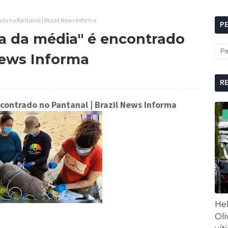
do no Pantanal | Brazil News Informa
P
a da média" é encontrado
News Informa
R
ncontrado no Pantanal
| Brazil News Informa
Hel
Oli