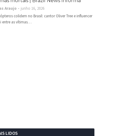
imas mortais | Brazil News Informa
as Araujo
junho 16, 2026
cópteros colidem no Brasil: cantor Oliver Tree e influencer
i entre as vítimas…
IS LIDOS