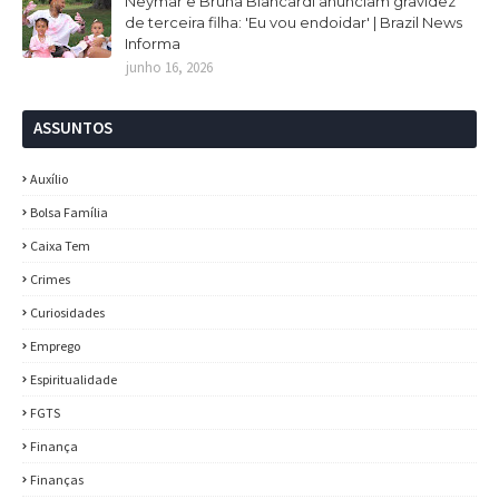
Neymar e Bruna Biancardi anunciam gravidez
de terceira filha: 'Eu vou endoidar' | Brazil News
Informa
junho 16, 2026
ASSUNTOS
Auxílio
Bolsa Família
Caixa Tem
Crimes
Curiosidades
Emprego
Espiritualidade
FGTS
Finança
Finanças