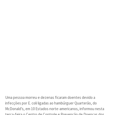
Uma pessoa morreu e dezenas ficaram doentes devido a
infecções por E. coli ligadas ao hambúrguer Quarterão, do
McDonald’s, em 10 Estados norte-americanos, informou nesta
terça-feira o Centro de Controle e Prevenção de Doenças dos