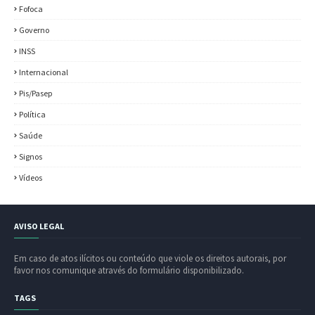
Fofoca
Governo
INSS
Internacional
Pis/Pasep
Política
Saúde
Signos
Vídeos
AVISO LEGAL
Em caso de atos ilícitos ou conteúdo que viole os direitos autorais, por
favor nos comunique através do formulário disponibilizado.
TAGS