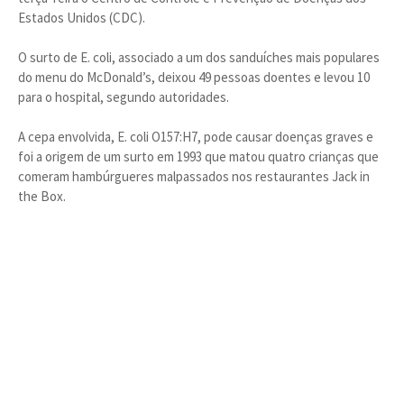
Estados Unidos (CDC).
O surto de E. coli, associado a um dos sanduíches mais populares
do menu do McDonald’s, deixou 49 pessoas doentes e levou 10
para o hospital, segundo autoridades.
A cepa envolvida, E. coli O157:H7, pode causar doenças graves e
foi a origem de um surto em 1993 que matou quatro crianças que
comeram hambúrgueres malpassados nos restaurantes Jack in
the Box.