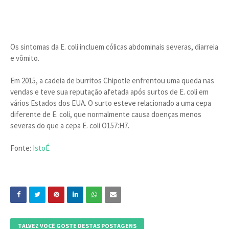
Os sintomas da E. coli incluem cólicas abdominais severas, diarreia
e vômito.
Em 2015, a cadeia de burritos Chipotle enfrentou uma queda nas
vendas e teve sua reputação afetada após surtos de E. coli em
vários Estados dos EUA. O surto esteve relacionado a uma cepa
diferente de E. coli, que normalmente causa doenças menos
severas do que a cepa E. coli O157:H7.
Fonte:
IstoÉ
TALVEZ VOCÊ GOSTE DESTAS POSTAGENS