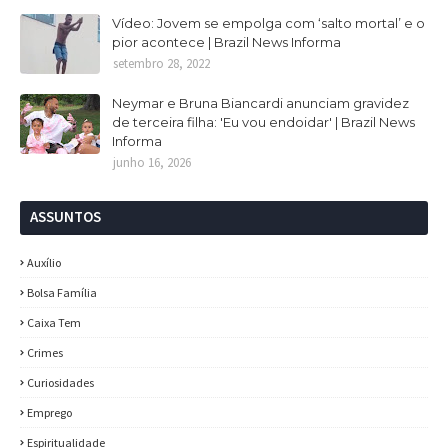
Vídeo: Jovem se empolga com ‘salto mortal’ e o
pior acontece | Brazil News Informa
setembro 28, 2022
Neymar e Bruna Biancardi anunciam gravidez
de terceira filha: 'Eu vou endoidar' | Brazil News
Informa
junho 16, 2026
ASSUNTOS
Auxílio
Bolsa Família
Caixa Tem
Crimes
Curiosidades
Emprego
Espiritualidade