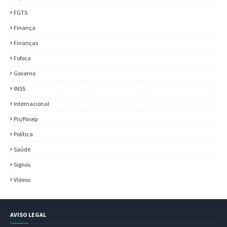
FGTS
Finança
Finanças
Fofoca
Governo
INSS
Internacional
Pis/Pasep
Política
Saúde
Signos
Vídeos
AVISO LEGAL