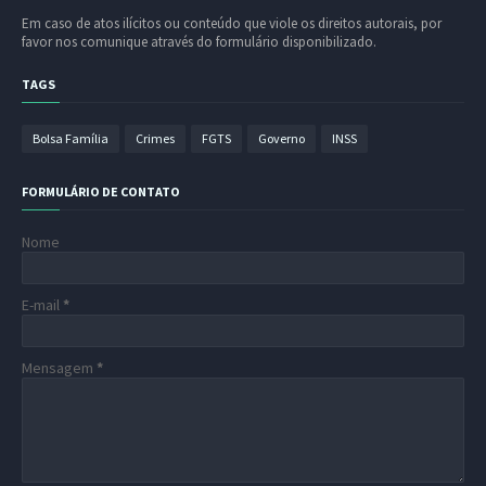
Em caso de atos ilícitos ou conteúdo que viole os direitos autorais, por
favor nos comunique através do formulário disponibilizado.
TAGS
Bolsa Família
Crimes
FGTS
Governo
INSS
FORMULÁRIO DE CONTATO
Nome
E-mail
*
Mensagem
*