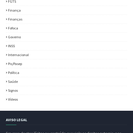
FGTS
Finança
Finanças
Fofoca
Governo
INSS
Internacional
Pis/Pasep
Política
Saúde
Signos
Vídeos
AVISO LEGAL