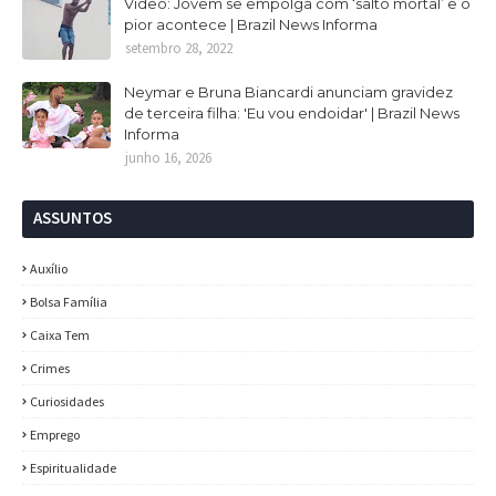
Vídeo: Jovem se empolga com ‘salto mortal’ e o
pior acontece | Brazil News Informa
setembro 28, 2022
Neymar e Bruna Biancardi anunciam gravidez
de terceira filha: 'Eu vou endoidar' | Brazil News
Informa
junho 16, 2026
ASSUNTOS
Auxílio
Bolsa Família
Caixa Tem
Crimes
Curiosidades
Emprego
Espiritualidade