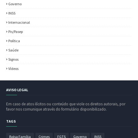
Governo
INSS
Internacional
Pis/Pasep
Política
Saúde
Signos
Vídeos
AVISO LEGAL
Em caso de atos ilícitos ou conteúdo que viole os direitos autorais, por
favor nos comunique através do formulário disponibilizado.
TAGS
Bolsa Família
Crimes
FGTS
Governo
INSS