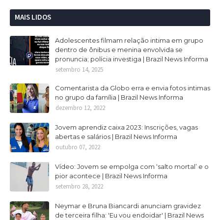
MAIS LIDOS
Adolescentes filmam relação intima em grupo
dentro de ônibus e menina envolvida se
pronuncia; polícia investiga | Brazil News Informa
setembro 14, 2025
Comentarista da Globo erra e envia fotos intimas
no grupo da família | Brazil News Informa
dezembro 12, 2022
Jovem aprendiz caixa 2023: Inscrições, vagas
abertas e salários | Brazil News Informa
outubro 07, 2022
Vídeo: Jovem se empolga com ‘salto mortal’ e o
pior acontece | Brazil News Informa
setembro 28, 2022
Neymar e Bruna Biancardi anunciam gravidez
de terceira filha: 'Eu vou endoidar' | Brazil News