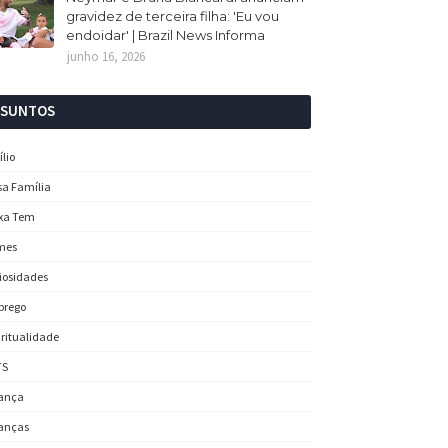
gravidez de terceira filha: 'Eu vou
endoidar' | Brazil News Informa
junho 16, 2026
SSUNTOS
ílio
sa Família
xa Tem
mes
iosidades
prego
iritualidade
TS
ança
anças