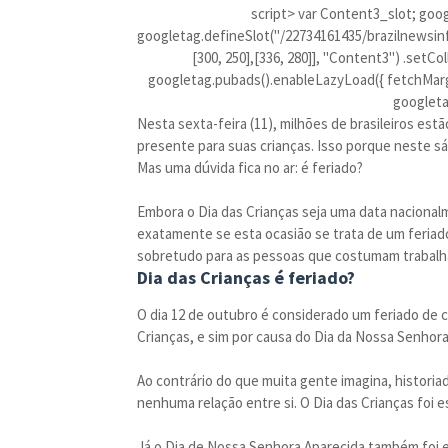
script> var Content3_slot; goo
googletag.defineSlot("/22734161435/brazilnewsi
[300, 250],[336, 280]], "Content3") .set
googletag.pubads().enableLazyLoad({ fetchMargin
googleta
Nesta sexta-feira (11), milhões de brasileiros es
presente para suas crianças. Isso porque neste sá
Mas uma dúvida fica no ar: é feriado?
Embora o Dia das Crianças seja uma data nacional
exatamente se esta ocasião se trata de um feriad
sobretudo para as pessoas que costumam trabalhar
Dia das Crianças é feriado?
O dia 12 de outubro é considerado um feriado de c
Crianças, e sim por causa do Dia da Nossa Senhora 
Ao contrário do que muita gente imagina, histori
nenhuma relação entre si. O Dia das Crianças foi
Já o Dia de Nossa Senhora Aparecida também foi 