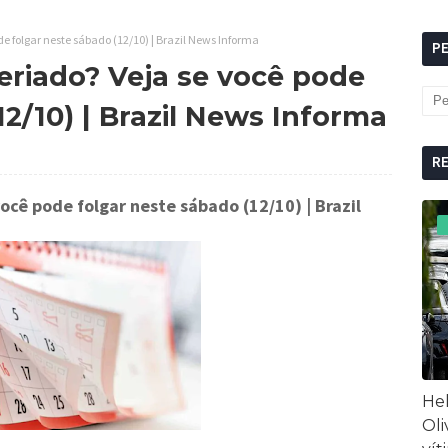
de folgar neste sábado (12/10) | Brazil News Informa
P
feriado? Veja se você pode
12/10) | Brazil News Informa
R
 você pode folgar neste sábado (12/10)
| Brazil
Hel
Oli