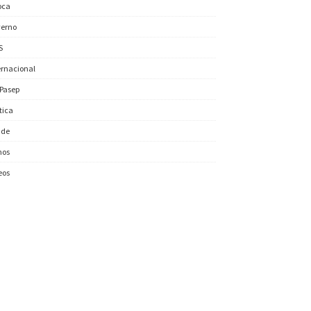
oca
erno
S
ernacional
/Pasep
ítica
úde
nos
eos