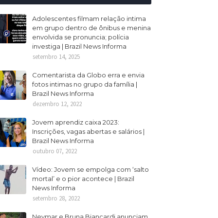
Adolescentes filmam relação intima
em grupo dentro de ônibus e menina
envolvida se pronuncia; polícia
investiga | Brazil News Informa
setembro 14, 2025
Comentarista da Globo erra e envia
fotos intimas no grupo da família |
Brazil News Informa
dezembro 12, 2022
Jovem aprendiz caixa 2023:
Inscrições, vagas abertas e salários |
Brazil News Informa
outubro 07, 2022
Vídeo: Jovem se empolga com ‘salto
mortal’ e o pior acontece | Brazil
News Informa
setembro 28, 2022
Neymar e Bruna Biancardi anunciam