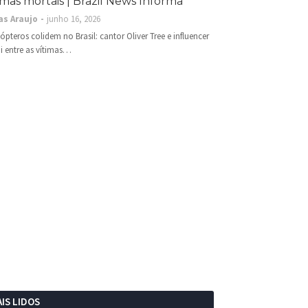
imas mortais | Brazil News Informa
as Araujo
junho 16, 2026
cópteros colidem no Brasil: cantor Oliver Tree e influencer
i entre as vítimas…
IS LIDOS