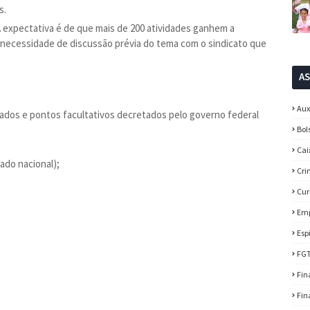
s.
 A expectativa é de que mais de 200 atividades ganhem a
a necessidade de discussão prévia do tema com o sindicato que
A
Aux
riados e pontos facultativos decretados pelo governo federal
Bol
Cai
iado nacional);
Cri
Cur
Em
Esp
FG
Fin
Fin