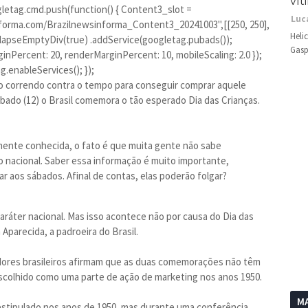
vít
gletag.cmd.push(function() { Content3_slot =
Luc
nforma.com/Brazilnewsinforma_Content3_20241003",[[250, 250],
Heli
CollapseEmptyDiv(true) .addService(googletag.pubads());
Gasp
Percent: 20, renderMarginPercent: 10, mobileScaling: 2.0 });
g.enableServices(); });
tão correndo contra o tempo para conseguir comprar aquele
bado (12) o Brasil comemora o tão esperado Dia das Crianças.
mente conhecida, o fato é que muita gente não sabe
o nacional. Saber essa informação é muito importante,
 aos sábados. Afinal de contas, elas poderão folgar?
aráter nacional. Mas isso acontece não por causa do Dia das
Aparecida, a padroeira do Brasil.
adores brasileiros afirmam que as duas comemorações não têm
 escolhido como uma parte de ação de marketing nos anos 1950.
MA
estipulado nos anos de 1950, mas durante uma conferência