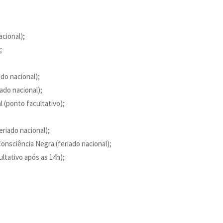
acional);
;
do nacional);
ado nacional);
l (ponto facultativo);
riado nacional);
onsciência Negra (feriado nacional);
ltativo após as 14h);