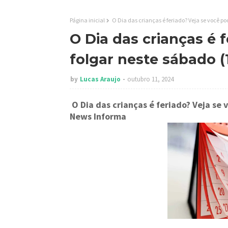
Página inicial
O Dia das crianças é feriado? Veja se você po
O Dia das crianças é 
folgar neste sábado (
by
Lucas Araujo
outubro 11, 2024
O Dia das crianças é feriado? Veja se
News Informa