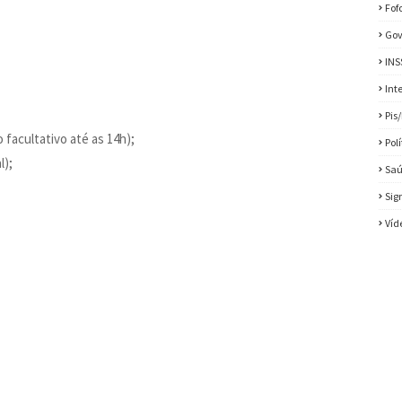
Fof
Gov
INS
Int
Pis
 facultativo até as 14h);
Pol
l);
Sa
Sig
Víd