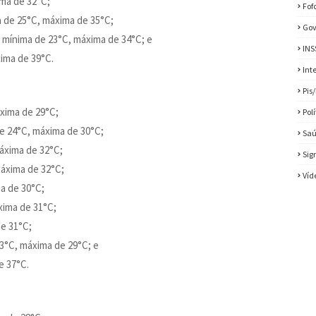
ima de 32°C;
Fof
a de 25°C, máxima de 35°C;
Gov
, mínima de 23°C, máxima de 34°C; e
INS
xima de 39°C.
Int
Pis
xima de 29°C;
Pol
de 24°C, máxima de 30°C;
Sa
áxima de 32°C;
Sig
máxima de 32°C;
Víd
a de 30°C;
xima de 31°C;
de 31°C;
3°C, máxima de 29°C; e
e 37°C.