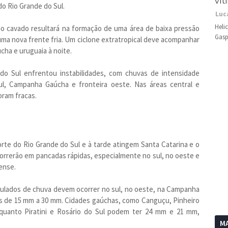
vít
do Rio Grande do Sul.
Luc
Heli
o cavado resultará na formação de uma área de baixa pressão
Gasp
 uma nova frente fria. Um ciclone extratropical deve acompanhar
cha e uruguaia à noite.
o Sul enfrentou instabilidades, com chuvas de intensidade
l, Campanha Gaúcha e fronteira oeste. Nas áreas central e
oram fracas.
rte do Rio Grande do Sul e à tarde atingem Santa Catarina e o
correrão em pancadas rápidas, especialmente no sul, no oeste e
ense.
ulados de chuva devem ocorrer no sul, no oeste, na Campanha
res de 15 mm a 30 mm. Cidades gaúchas, como Canguçu, Pinheiro
quanto Piratini e Rosário do Sul podem ter 24 mm e 21 mm,
MA