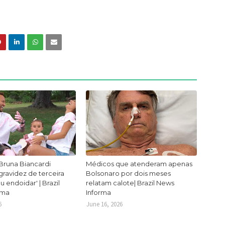
Bruna Biancardi
Médicos que atenderam apenas
ravidez de terceira
Bolsonaro por dois meses
ou endoidar' | Brazil
relatam calote| Brazil News
rma
Informa
6
June 16, 2026