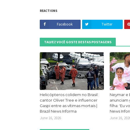
REACTIONS
Facebook
Twitter
TALVEZ VOCÊ GOSTE DESTAS POSTAGENS
Helicópteros colidem no Brasil:
Neymar e 
cantor Oliver Tree e influencer
anunciam g
Gaspi entre as vítimas mortais |
filha: 'Eu v
Brazil News Informa
News Info
June 16, 2026
June 16, 202