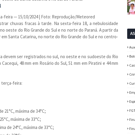
l
a-feira — 15/10/2024 | Foto: Reprodução/Meteored
strar chuvas fracas à tarde. Na sexta-feira 18, a nebulosidade
o oeste do Rio Grande do Sul e no norte do Paraná. A partir da
A
 em Santa Catarina, no norte do Rio Grande do Sul e no centro-
Aux
ra devem ser registrados no sul, no oeste e no sudoeste do Rio
Bol
 Cacequi, 48 mm em Rosário do Sul, 51 mm em Piratini e 44 mm
Cai
Cri
 terça-feira:
Cur
Em
Esp
de 21°C, máxima de 34°C;
FG
 25°C, máxima de 33°C;
Fin
nima de 24°C, máxima de 33°C;
Fin