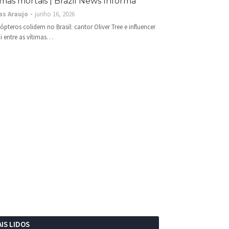
imas mortais | Brazil News Informa
as Araujo
junho 16, 2026
cópteros colidem no Brasil: cantor Oliver Tree e influencer
i entre as vítimas…
IS LIDOS