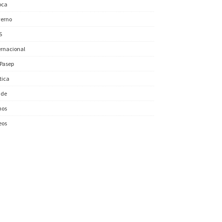
oca
erno
S
ernacional
/Pasep
ítica
úde
nos
eos