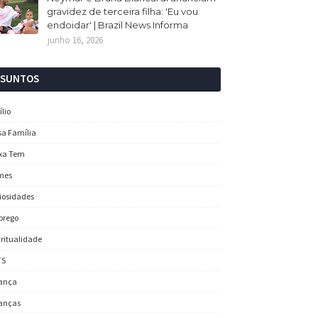
gravidez de terceira filha: 'Eu vou
endoidar' | Brazil News Informa
junho 16, 2026
SSUNTOS
ílio
sa Família
xa Tem
mes
iosidades
prego
iritualidade
TS
ança
anças