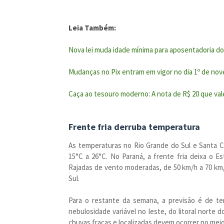
Leia Também:
Nova lei muda idade mínima para aposentadoria d
Mudanças no Pix entram em vigor no dia 1º de nov
Caça ao tesouro moderno: A nota de R$ 20 que va
Frente fria derruba temperatura
As temperaturas no Rio Grande do Sul e Santa C
15°C a 26°C. No Paraná, a frente fria deixa o 
Rajadas de vento moderadas, de 50 km/h a 70 km/
Sul.
Para o restante da semana, a previsão é de t
nebulosidade variável no leste, do litoral norte 
chuvas fracas e localizadas devem ocorrer no meio