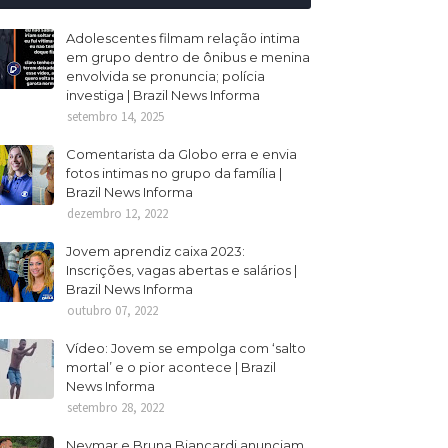
Adolescentes filmam relação intima
em grupo dentro de ônibus e menina
envolvida se pronuncia; polícia
investiga | Brazil News Informa
setembro 14, 2025
Comentarista da Globo erra e envia
fotos intimas no grupo da família |
Brazil News Informa
dezembro 12, 2022
Jovem aprendiz caixa 2023:
Inscrições, vagas abertas e salários |
Brazil News Informa
outubro 07, 2022
Vídeo: Jovem se empolga com ‘salto
mortal’ e o pior acontece | Brazil
News Informa
setembro 28, 2022
Neymar e Bruna Biancardi anunciam