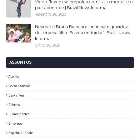
Vídeo: Jovem se empolga com ‘salto mortal’ e o
pior acontece | Brazil News Informa
setembro 28, 2022
Neymar e Bruna Biancardi anunciam gravidez
de terceira filha: 'Eu vou endoidar' | Brazil News
Informa
junho 16, 2026
ASSUNTOS
Auxílio
Bolsa Família
Caixa Tem
Crimes
Curiosidades
Emprego
Espiritualidade