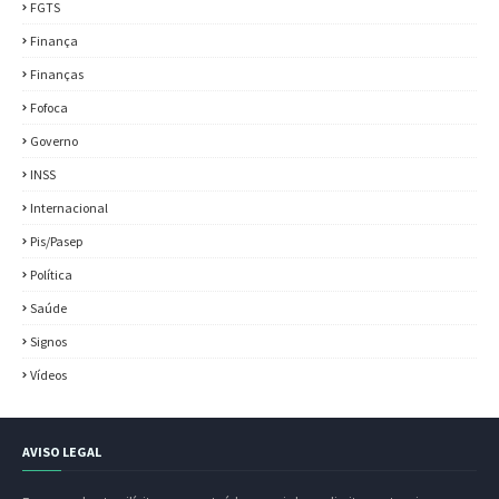
FGTS
Finança
Finanças
Fofoca
Governo
INSS
Internacional
Pis/Pasep
Política
Saúde
Signos
Vídeos
AVISO LEGAL