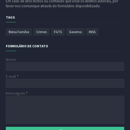
Em caso de atos ilícitos ou conteúdo que viole os direitos autorais, por
favor nos comunique através do formulário disponibilizado.
TAGS
Bolsa Família
Crimes
FGTS
Governo
INSS
FORMULÁRIO DE CONTATO
Nome
E-mail
*
Mensagem
*