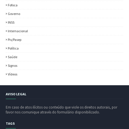
Fofoca
Governo
INSS
Internacional
Pis/Pasep
Política
Saúde
Signos
Vídeos
AVISO LEGAL
Em caso de atos ilícitos ou conteúdo que viole os direitos autorais, por
favor nos comunique através do formulário disponibilizado.
TAGS