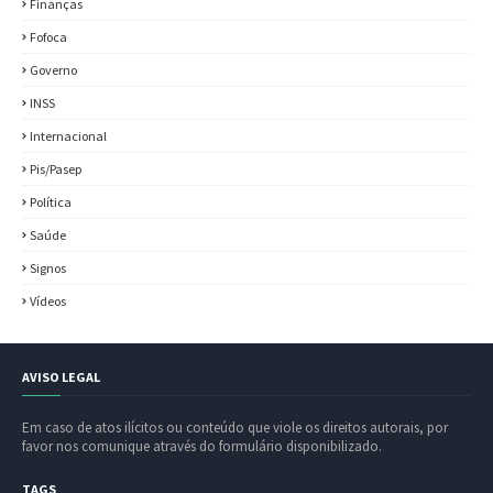
Finanças
Fofoca
Governo
INSS
Internacional
Pis/Pasep
Política
Saúde
Signos
Vídeos
AVISO LEGAL
Em caso de atos ilícitos ou conteúdo que viole os direitos autorais, por
favor nos comunique através do formulário disponibilizado.
TAGS