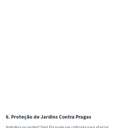
6. Proteção de Jardins Contra Pragas
Naftalina no jardim? Sim! Ela pode ser utilizada para afastar