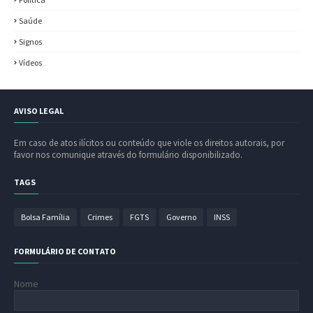
Saúde
Signos
Vídeos
AVISO LEGAL
Em caso de atos ilícitos ou conteúdo que viole os direitos autorais, por
favor nos comunique através do formulário disponibilizado.
TAGS
Bolsa Família
Crimes
FGTS
Governo
INSS
FORMULÁRIO DE CONTATO
Nome