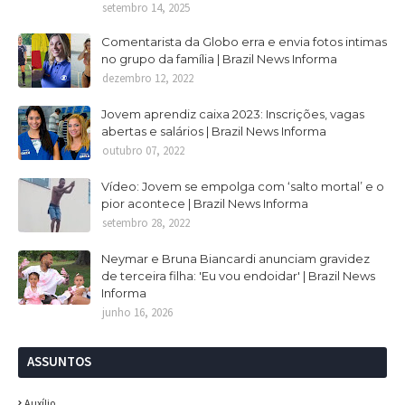
setembro 14, 2025
Comentarista da Globo erra e envia fotos intimas
no grupo da família | Brazil News Informa
dezembro 12, 2022
Jovem aprendiz caixa 2023: Inscrições, vagas
abertas e salários | Brazil News Informa
outubro 07, 2022
Vídeo: Jovem se empolga com ‘salto mortal’ e o
pior acontece | Brazil News Informa
setembro 28, 2022
Neymar e Bruna Biancardi anunciam gravidez
de terceira filha: 'Eu vou endoidar' | Brazil News
Informa
junho 16, 2026
ASSUNTOS
Auxílio