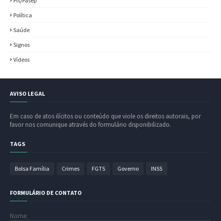
Pis/Pasep
Política
Saúde
Signos
Vídeos
AVISO LEGAL
Em caso de atos ilícitos ou conteúdo que viole os direitos autorais, por
favor nos comunique através do formulário disponibilizado.
TAGS
Bolsa Família
Crimes
FGTS
Governo
INSS
FORMULÁRIO DE CONTATO
Nome