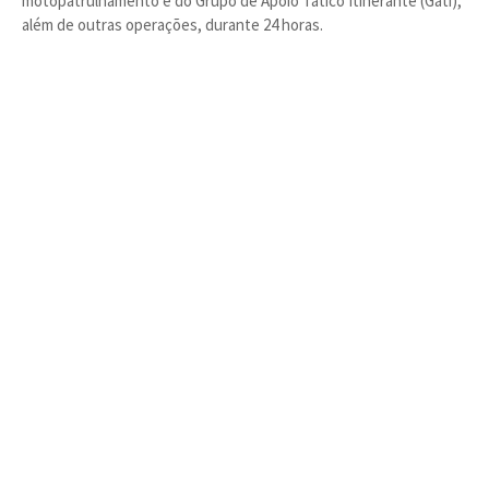
motopatrulhamento e do Grupo de Apoio Tático Itinerante (Gati),
além de outras operações, durante 24 horas.