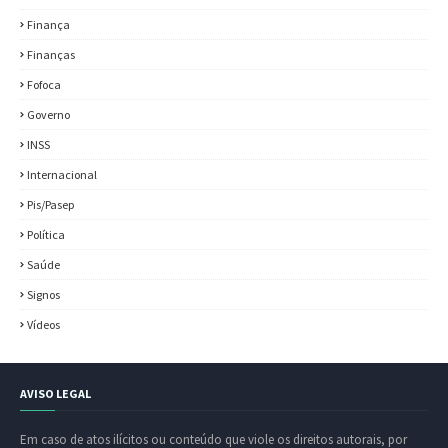
Finança
Finanças
Fofoca
Governo
INSS
Internacional
Pis/Pasep
Política
Saúde
Signos
Vídeos
AVISO LEGAL
Em caso de atos ilícitos ou conteúdo que viole os direitos autorais, por