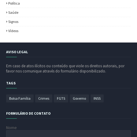
Política
Saúde
Signos
Vídeos
AVISO LEGAL
Em caso de atos ilícitos ou conteúdo que viole os direitos autorais, por
favor nos comunique através do formulário disponibilizado.
TAGS
Bolsa Família
Crimes
FGTS
Governo
INSS
FORMULÁRIO DE CONTATO
Nome