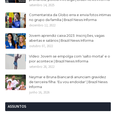
setembro 14, 2025
Comentarista da Globo erra e envia fotos intimas
no grupo da família | Brazil News Informa
dezembro 12, 2022
Jovem aprendiz caixa 2023: Inscrições, vagas
abertas e salários | Brazil News Informa
outubro 07, 2022
Vídeo: Jovem se empolga com ‘salto mortal’ e o
pior acontece | Brazil News Informa
setembro 28, 2022
Neymar e Bruna Biancardi anunciam gravidez
de terceira filha: 'Eu vou endoidar' | Brazil News
Informa
junho 16, 2026
ASSUNTOS