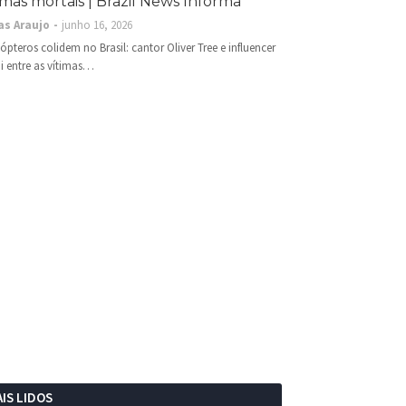
imas mortais | Brazil News Informa
as Araujo
junho 16, 2026
cópteros colidem no Brasil: cantor Oliver Tree e influencer
i entre as vítimas…
IS LIDOS