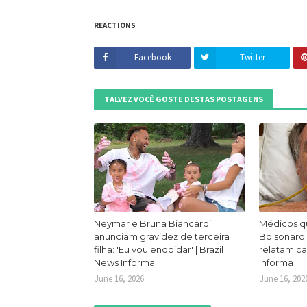
REACTIONS
Facebook
Twitter
TALVEZ VOCÊ GOSTE DESTAS POSTAGENS
Neymar e Bruna Biancardi
Médicos q
anunciam gravidez de terceira
Bolsonaro
filha: 'Eu vou endoidar' | Brazil
relatam ca
News Informa
Informa
June 16, 2026
June 16, 202