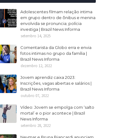
Adolescentes filmam relação intima
em grupo dentro de ônibus e menina
envolvida se pronuncia; polícia
investiga | Brazil News Informa
setembro 14, 2025
Comentarista da Globo erra e envia
fotos intimas no grupo da família |
Brazil News Informa
dezembro 12, 2022
Jovem aprendiz caixa 2023:
Inscrições, vagas abertas e salários |
Brazil News Informa
outubro 07, 2022
Vídeo: Jovem se empolga com ‘salto
mortal’ e o pior acontece | Brazil
News Informa
setembro 28, 2022
Neymar e Bruna Biancardi anunciam