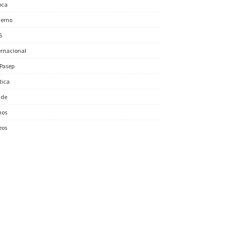
oca
erno
S
ernacional
/Pasep
ítica
úde
nos
eos