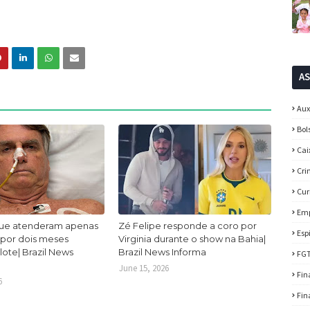
A
Aux
Bol
Cai
Cri
Cur
Em
ue atenderam apenas
Zé Felipe responde a coro por
Esp
 por dois meses
Virginia durante o show na Bahia|
lote| Brazil News
Brazil News Informa
FG
June 15, 2026
Fin
6
Fin