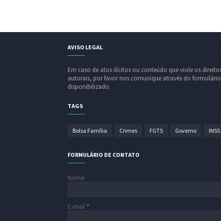
AVISO LEGAL
Em caso de atos ilícitos ou conteúdo que viole os direito
autorais, por favor nos comunique através do formulário
disponibilizado.
TAGS
Bolsa Família
Crimes
FGTS
Governo
INSS
FORMULÁRIO DE CONTATO
Nome
E-mail
*