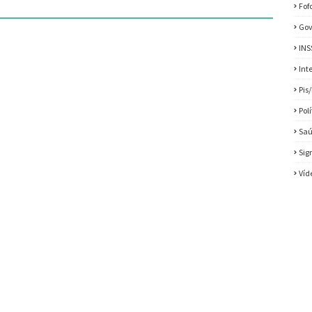
Fof
Gov
INS
Int
Pis
Pol
Sa
Sig
Víd