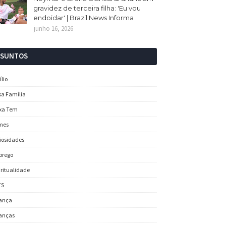
gravidez de terceira filha: 'Eu vou
endoidar' | Brazil News Informa
junho 16, 2026
SSUNTOS
ílio
sa Família
xa Tem
mes
iosidades
prego
iritualidade
TS
ança
anças