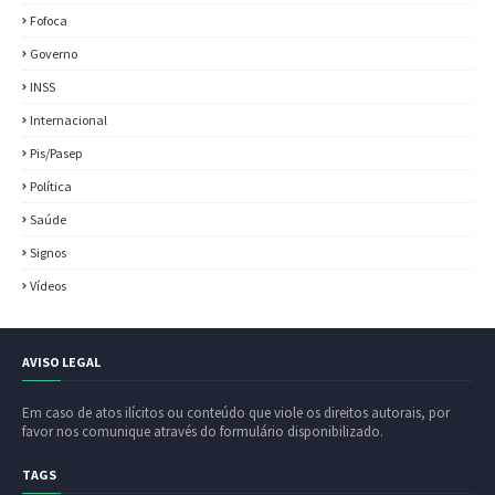
Fofoca
Governo
INSS
Internacional
Pis/Pasep
Política
Saúde
Signos
Vídeos
AVISO LEGAL
Em caso de atos ilícitos ou conteúdo que viole os direitos autorais, por
favor nos comunique através do formulário disponibilizado.
TAGS