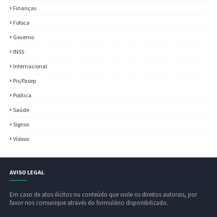
Finanças
Fofoca
Governo
INSS
Internacional
Pis/Pasep
Política
Saúde
Signos
Vídeos
AVISO LEGAL
Em caso de atos ilícitos ou conteúdo que viole os direitos autorais, por
favor nos comunique através do formulário disponibilizado.