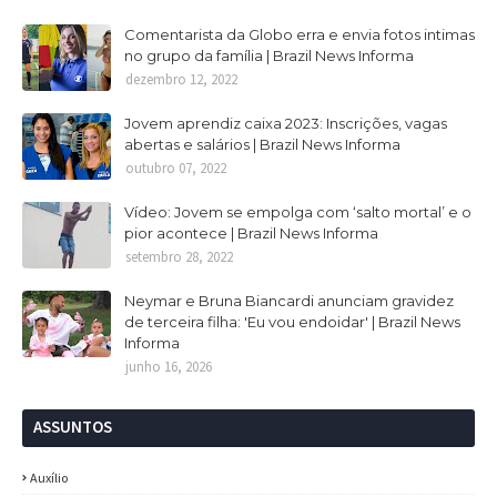
Comentarista da Globo erra e envia fotos intimas
no grupo da família | Brazil News Informa
dezembro 12, 2022
Jovem aprendiz caixa 2023: Inscrições, vagas
abertas e salários | Brazil News Informa
outubro 07, 2022
Vídeo: Jovem se empolga com ‘salto mortal’ e o
pior acontece | Brazil News Informa
setembro 28, 2022
Neymar e Bruna Biancardi anunciam gravidez
de terceira filha: 'Eu vou endoidar' | Brazil News
Informa
junho 16, 2026
ASSUNTOS
Auxílio