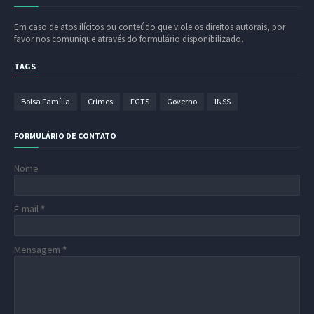
Em caso de atos ilícitos ou conteúdo que viole os direitos autorais, por
favor nos comunique através do formulário disponibilizado.
TAGS
Bolsa Família
Crimes
FGTS
Governo
INSS
FORMULÁRIO DE CONTATO
Nome
E-mail
*
Mensagem
*