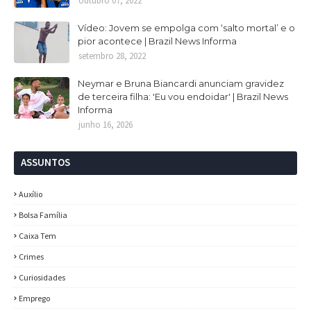
outubro 07, 2022
Vídeo: Jovem se empolga com ‘salto mortal’ e o
pior acontece | Brazil News Informa
setembro 28, 2022
Neymar e Bruna Biancardi anunciam gravidez
de terceira filha: 'Eu vou endoidar' | Brazil News
Informa
junho 16, 2026
ASSUNTOS
Auxílio
Bolsa Família
Caixa Tem
Crimes
Curiosidades
Emprego