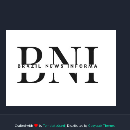
Crafted with
by
TemplatesYard
| Distributed by
Gooyaabi Themes