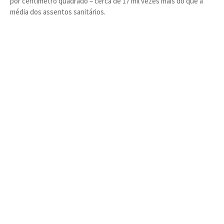
por centímetro quadrado – cerca de 17 mil vezes mais do que a
média dos assentos sanitários.