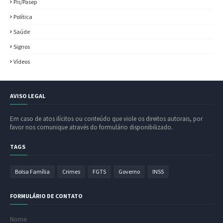
Pis/Pasep
Política
Saúde
Signos
Vídeos
AVISO LEGAL
Em caso de atos ilícitos ou conteúdo que viole os direitos autorais, por
favor nos comunique através do formulário disponibilizado.
TAGS
Bolsa Família
Crimes
FGTS
Governo
INSS
FORMULÁRIO DE CONTATO
Nome