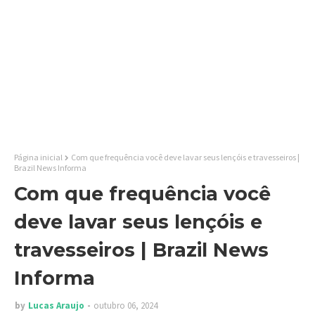
Página inicial
Com que frequência você deve lavar seus lençóis e travesseiros |
Brazil News Informa
Com que frequência você
deve lavar seus lençóis e
travesseiros | Brazil News
Informa
by
Lucas Araujo
outubro 06, 2024