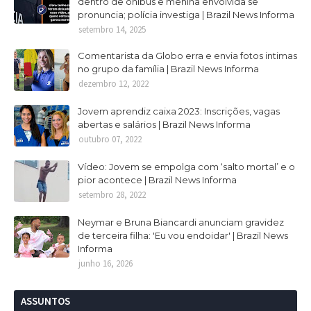
dentro de ônibus e menina envolvida se
pronuncia; polícia investiga | Brazil News Informa
setembro 14, 2025
Comentarista da Globo erra e envia fotos intimas
no grupo da família | Brazil News Informa
dezembro 12, 2022
Jovem aprendiz caixa 2023: Inscrições, vagas
abertas e salários | Brazil News Informa
outubro 07, 2022
Vídeo: Jovem se empolga com ‘salto mortal’ e o
pior acontece | Brazil News Informa
setembro 28, 2022
Neymar e Bruna Biancardi anunciam gravidez
de terceira filha: 'Eu vou endoidar' | Brazil News
Informa
junho 16, 2026
ASSUNTOS