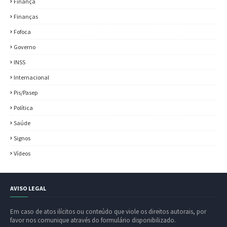
Finança
Finanças
Fofoca
Governo
INSS
Internacional
Pis/Pasep
Política
Saúde
Signos
Vídeos
AVISO LEGAL
Em caso de atos ilícitos ou conteúdo que viole os direitos autorais, por
favor nos comunique através do formulário disponibilizado.