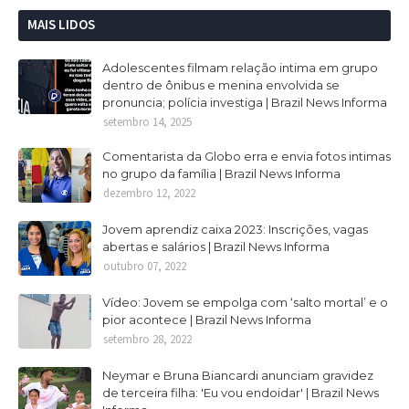
MAIS LIDOS
Adolescentes filmam relação intima em grupo
dentro de ônibus e menina envolvida se
pronuncia; polícia investiga | Brazil News Informa
setembro 14, 2025
Comentarista da Globo erra e envia fotos intimas
no grupo da família | Brazil News Informa
dezembro 12, 2022
Jovem aprendiz caixa 2023: Inscrições, vagas
abertas e salários | Brazil News Informa
outubro 07, 2022
Vídeo: Jovem se empolga com ‘salto mortal’ e o
pior acontece | Brazil News Informa
setembro 28, 2022
Neymar e Bruna Biancardi anunciam gravidez
de terceira filha: 'Eu vou endoidar' | Brazil News