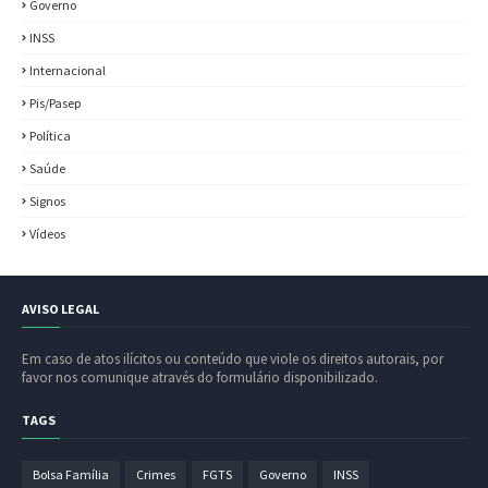
Governo
INSS
Internacional
Pis/Pasep
Política
Saúde
Signos
Vídeos
AVISO LEGAL
Em caso de atos ilícitos ou conteúdo que viole os direitos autorais, por
favor nos comunique através do formulário disponibilizado.
TAGS
Bolsa Família
Crimes
FGTS
Governo
INSS