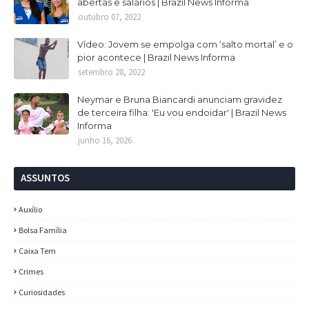
abertas e salários | Brazil News Informa
outubro 07, 2022
Vídeo: Jovem se empolga com ‘salto mortal’ e o
pior acontece | Brazil News Informa
setembro 28, 2022
Neymar e Bruna Biancardi anunciam gravidez
de terceira filha: 'Eu vou endoidar' | Brazil News
Informa
junho 16, 2026
ASSUNTOS
Auxílio
Bolsa Família
Caixa Tem
Crimes
Curiosidades