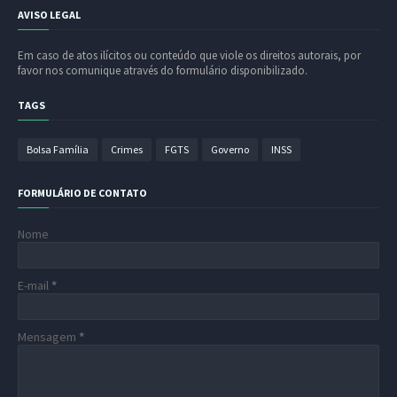
AVISO LEGAL
Em caso de atos ilícitos ou conteúdo que viole os direitos autorais, por
favor nos comunique através do formulário disponibilizado.
TAGS
Bolsa Família
Crimes
FGTS
Governo
INSS
FORMULÁRIO DE CONTATO
Nome
E-mail
*
Mensagem
*