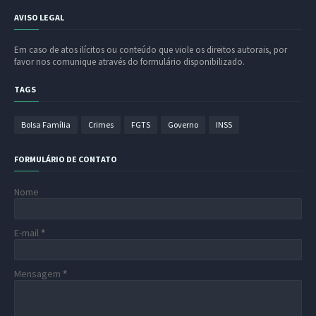
AVISO LEGAL
Em caso de atos ilícitos ou conteúdo que viole os direitos autorais, por
favor nos comunique através do formulário disponibilizado.
TAGS
Bolsa Família
Crimes
FGTS
Governo
INSS
FORMULÁRIO DE CONTATO
Nome
E-mail
*
Mensagem
*