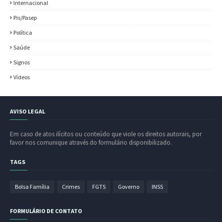
Internacional
Pis/Pasep
Política
Saúde
Signos
Vídeos
AVISO LEGAL
Em caso de atos ilícitos ou conteúdo que viole os direitos autorais, por
favor nos comunique através do formulário disponibilizado.
TAGS
Bolsa Família
Crimes
FGTS
Governo
INSS
FORMULÁRIO DE CONTATO