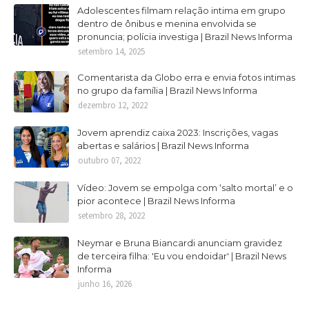
Adolescentes filmam relação intima em grupo
dentro de ônibus e menina envolvida se
pronuncia; polícia investiga | Brazil News Informa
setembro 14, 2025
Comentarista da Globo erra e envia fotos intimas
no grupo da família | Brazil News Informa
dezembro 12, 2022
Jovem aprendiz caixa 2023: Inscrições, vagas
abertas e salários | Brazil News Informa
outubro 07, 2022
Vídeo: Jovem se empolga com ‘salto mortal’ e o
pior acontece | Brazil News Informa
setembro 28, 2022
Neymar e Bruna Biancardi anunciam gravidez
de terceira filha: 'Eu vou endoidar' | Brazil News
Informa
junho 16, 2026