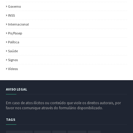
Governo
INSS
Internacional
Pis/Pasep
Política
Saúde
Signos
Vídeos
AVISO LEGAL
Em caso de atos ilícitos ou conteúdo que viole os direitos autorais, por
favor nos comunique através do formulário disponibilizado.
TAGS