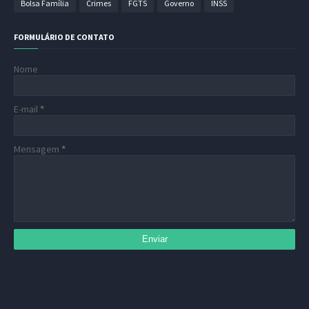
Bolsa Família
Crimes
FGTS
Governo
INSS
FORMULÁRIO DE CONTATO
Nome
E-mail
*
Mensagem
*