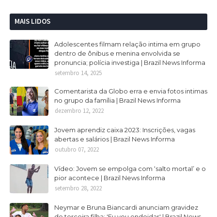
MAIS LIDOS
Adolescentes filmam relação intima em grupo
dentro de ônibus e menina envolvida se
pronuncia; polícia investiga | Brazil News Informa
setembro 14, 2025
Comentarista da Globo erra e envia fotos intimas
no grupo da família | Brazil News Informa
dezembro 12, 2022
Jovem aprendiz caixa 2023: Inscrições, vagas
abertas e salários | Brazil News Informa
outubro 07, 2022
Vídeo: Jovem se empolga com ‘salto mortal’ e o
pior acontece | Brazil News Informa
setembro 28, 2022
Neymar e Bruna Biancardi anunciam gravidez
de terceira filha: 'Eu vou endoidar' | Brazil News