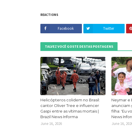
REACTIONS
Facebook
Twitter
TALVEZ VOCÊ GOSTE DESTAS POSTAGENS
Helicópteros colidem no Brasil:
Neymar e 
cantor Oliver Tree e influencer
anunciam g
Gaspi entre as vítimas mortais |
filha: 'Eu v
Brazil News Informa
News Info
June 16, 2026
June 16, 202