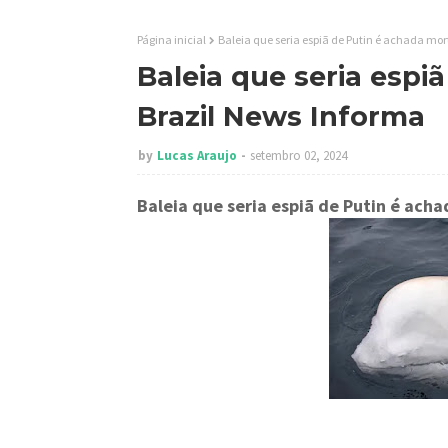
Página inicial
Baleia que seria espiã de Putin é achada mor
Baleia que seria espi
Brazil News Informa
by
Lucas Araujo
setembro 02, 2024
Baleia que seria espiã de Putin é ach