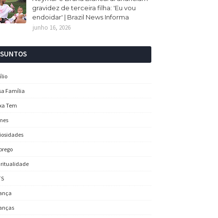
gravidez de terceira filha: 'Eu vou
endoidar' | Brazil News Informa
junho 16, 2026
SSUNTOS
ílio
sa Família
xa Tem
mes
iosidades
prego
iritualidade
TS
ança
anças