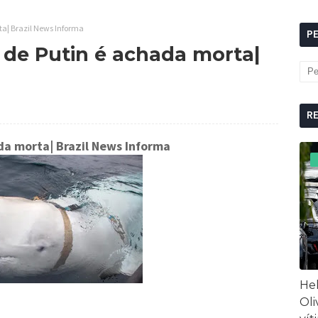
ta| Brazil News Informa
P
ã de Putin é achada morta|
R
ada morta
| Brazil News Informa
Hel
Oli