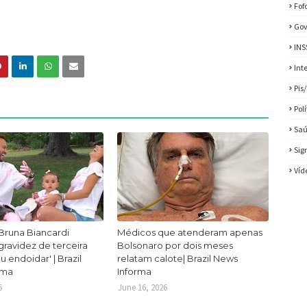
Fof
Gov
INS
Int
Pis
Pol
Sa
Sig
Víd
Bruna Biancardi
Médicos que atenderam apenas
ravidez de terceira
Bolsonaro por dois meses
ou endoidar' | Brazil
relatam calote| Brazil News
rma
Informa
6
June 16, 2026