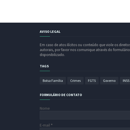
AVISO LEGAL
Em caso de atos ilícitos ou conteúdo que viole os direito
autorais, por favor nos comunique através do formulário
disponibilizado.
TAGS
Bolsa Família
Crimes
FGTS
Governo
INSS
FORMULÁRIO DE CONTATO
Nome
E-mail
*