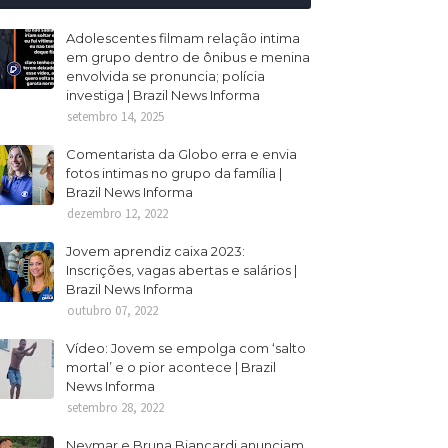
Adolescentes filmam relação intima
em grupo dentro de ônibus e menina
envolvida se pronuncia; polícia
investiga | Brazil News Informa
setembro 14, 2025
Comentarista da Globo erra e envia
fotos intimas no grupo da família |
Brazil News Informa
dezembro 12, 2022
Jovem aprendiz caixa 2023:
Inscrições, vagas abertas e salários |
Brazil News Informa
outubro 07, 2022
Vídeo: Jovem se empolga com ‘salto
mortal’ e o pior acontece | Brazil
News Informa
setembro 28, 2022
Neymar e Bruna Biancardi anunciam