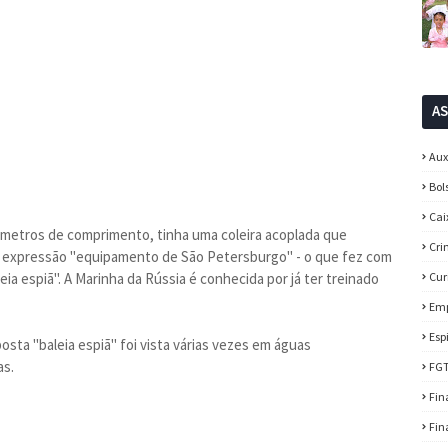
A
Aux
Bol
Cai
 metros de comprimento, tinha uma coleira acoplada que
Cri
expressão "equipamento de São Petersburgo" - o que fez com
a espiã". A Marinha da Rússia é conhecida por já ter treinado
Cur
Em
Esp
sta "baleia espiã" foi vista várias vezes em águas
as.
FG
Fin
Fin