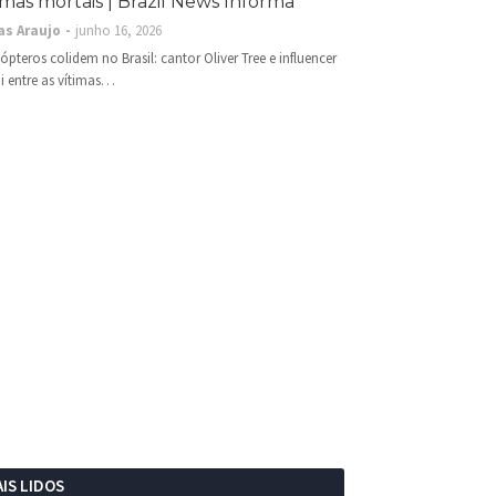
imas mortais | Brazil News Informa
as Araujo
junho 16, 2026
cópteros colidem no Brasil: cantor Oliver Tree e influencer
i entre as vítimas…
IS LIDOS