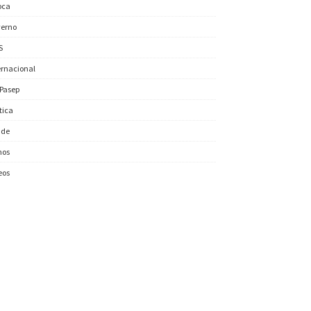
oca
erno
S
ernacional
/Pasep
ítica
úde
nos
eos