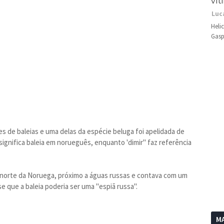
vít
Luc
Heli
Gasp
s de baleias e uma delas da espécie beluga foi apelidada de
l significa baleia em norueguês, enquanto 'dimir" faz referência
no norte da Noruega, próximo a águas russas e contava com um
e que a baleia poderia ser uma "espiã russa".
MA