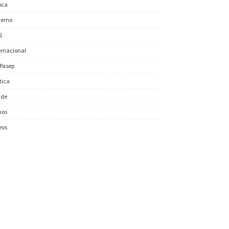
oca
erno
S
ernacional
/Pasep
ítica
úde
nos
eos