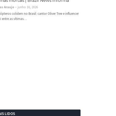
imas mortais | Brazil News Informa
as Araujo
junho 16, 2026
cópteros colidem no Brasil: cantor Oliver Tree e influencer
i entre as vítimas…
IS LIDOS