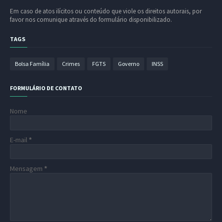
Em caso de atos ilícitos ou conteúdo que viole os direitos autorais, por
favor nos comunique através do formulário disponibilizado.
TAGS
Bolsa Família
Crimes
FGTS
Governo
INSS
FORMULÁRIO DE CONTATO
Nome
E-mail
*
Mensagem
*