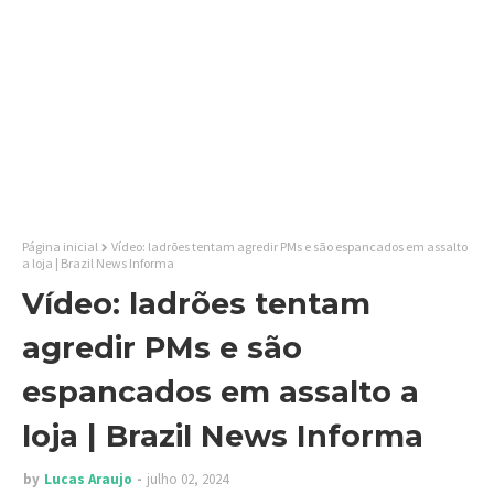
Página inicial
Vídeo: ladrões tentam agredir PMs e são espancados em assalto
a loja | Brazil News Informa
Vídeo: ladrões tentam
agredir PMs e são
espancados em assalto a
loja | Brazil News Informa
by
Lucas Araujo
julho 02, 2024