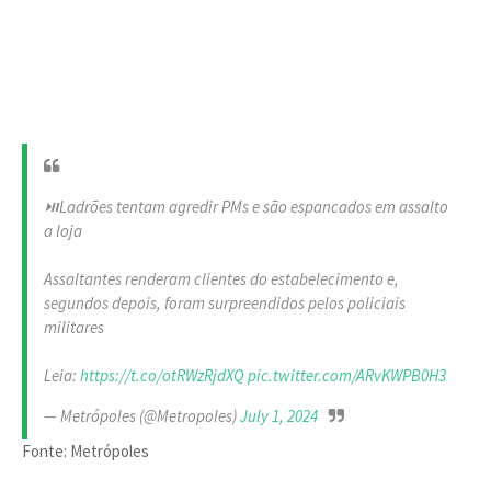
⏯️Ladrões tentam agredir PMs e são espancados em assalto
a loja
Assaltantes renderam clientes do estabelecimento e,
segundos depois, foram surpreendidos pelos policiais
militares
Leia:
https://t.co/otRWzRjdXQ
pic.twitter.com/ARvKWPB0H3
— Metrópoles (@Metropoles)
July 1, 2024
Fonte: Metrópoles