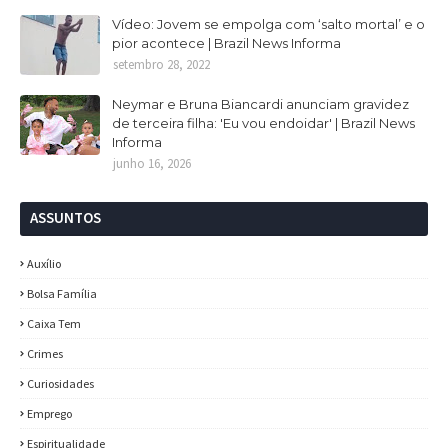
Vídeo: Jovem se empolga com ‘salto mortal’ e o
pior acontece | Brazil News Informa
setembro 28, 2022
Neymar e Bruna Biancardi anunciam gravidez
de terceira filha: 'Eu vou endoidar' | Brazil News
Informa
junho 16, 2026
ASSUNTOS
Auxílio
Bolsa Família
Caixa Tem
Crimes
Curiosidades
Emprego
Espiritualidade