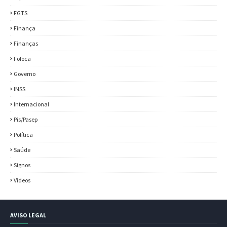
FGTS
Finança
Finanças
Fofoca
Governo
INSS
Internacional
Pis/Pasep
Política
Saúde
Signos
Vídeos
AVISO LEGAL