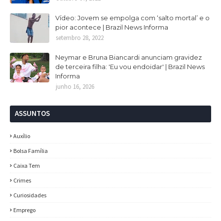
Vídeo: Jovem se empolga com ‘salto mortal’ e o
pior acontece | Brazil News Informa
setembro 28, 2022
Neymar e Bruna Biancardi anunciam gravidez
de terceira filha: 'Eu vou endoidar' | Brazil News
Informa
junho 16, 2026
ASSUNTOS
Auxílio
Bolsa Família
Caixa Tem
Crimes
Curiosidades
Emprego