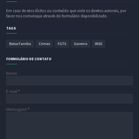
Em caso de atos ilícitos ou conteúdo que viole os direitos autorais, por
favor nos comunique através do formulário disponibilizado.
TAGS
Bolsa Família
Crimes
FGTS
Governo
INSS
FORMULÁRIO DE CONTATO
Nome
E-mail
*
Mensagem
*