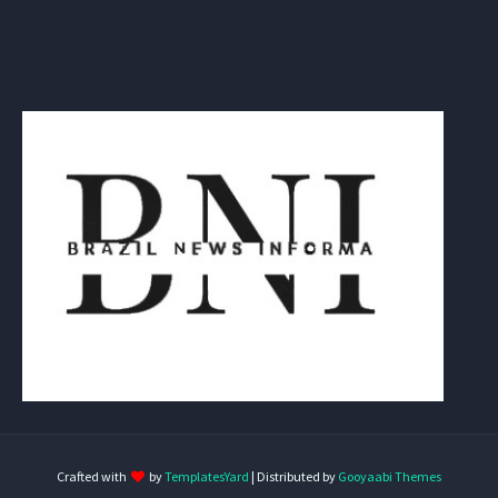
Crafted with
by
TemplatesYard
| Distributed by
Gooyaabi Themes