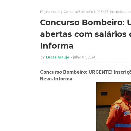
Página inicial
Concurso Bombeiro: URGENTE! Inscrições abert
Concurso Bombeiro: 
abertas com salários 
Informa
by
Lucas Araujo
julho 07, 2024
Concurso Bombeiro: URGENTE! Inscriçõ
News Informa