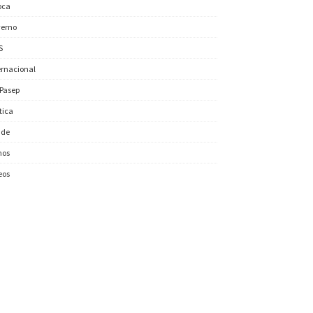
oca
erno
S
ernacional
/Pasep
ítica
úde
nos
eos