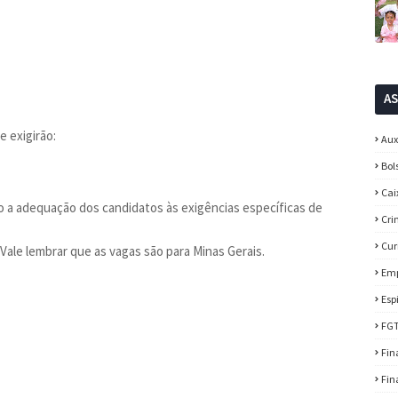
A
 exigirão:
Aux
Bol
Cai
o a adequação dos candidatos às exigências específicas de
Cri
Cur
ale lembrar que as vagas são para Minas Gerais.
Em
Esp
FG
Fin
Fin