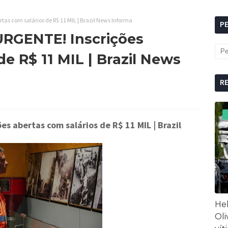
as com salários de R$ 11 MIL | Brazil News Informa
P
URGENTE! Inscrições
de R$ 11 MIL | Brazil News
R
es abertas com salários de R$ 11 MIL
| Brazil
Hel
Oli