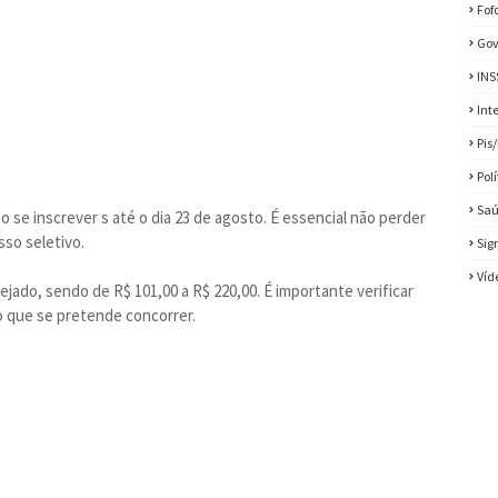
Fof
Gov
INS
Int
Pis
Pol
Sa
se inscrever s até o dia 23 de agosto. É essencial não perder
sso seletivo.
Sig
Víd
jado, sendo de R$ 101,00 a R$ 220,00. É importante verificar
 que se pretende concorrer.