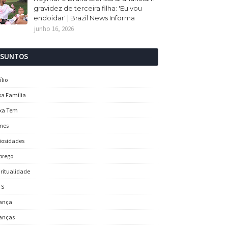
gravidez de terceira filha: 'Eu vou
endoidar' | Brazil News Informa
junho 16, 2026
SSUNTOS
ílio
sa Família
xa Tem
mes
iosidades
prego
iritualidade
TS
ança
anças