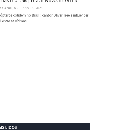
imas mortais | Brazil News Informa
as Araujo
junho 16, 2026
cópteros colidem no Brasil: cantor Oliver Tree e influencer
i entre as vítimas…
IS LIDOS