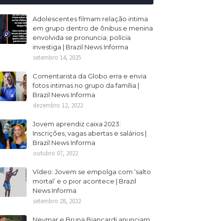
Adolescentes filmam relação intima
em grupo dentro de ônibus e menina
envolvida se pronuncia; polícia
investiga | Brazil News Informa
setembro 14, 2025
Comentarista da Globo erra e envia
fotos intimas no grupo da família |
Brazil News Informa
dezembro 12, 2022
Jovem aprendiz caixa 2023:
Inscrições, vagas abertas e salários |
Brazil News Informa
outubro 07, 2022
Vídeo: Jovem se empolga com ‘salto
mortal’ e o pior acontece | Brazil
News Informa
setembro 28, 2022
Neymar e Bruna Biancardi anunciam