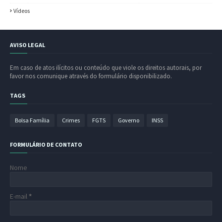
Vídeos
AVISO LEGAL
Em caso de atos ilícitos ou conteúdo que viole os direitos autorais, por
favor nos comunique através do formulário disponibilizado.
TAGS
Bolsa Família
Crimes
FGTS
Governo
INSS
FORMULÁRIO DE CONTATO
Nome
E-mail
*