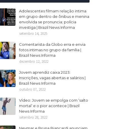
Adolescentes filmam relação intima
em grupo dentro de ônibus e menina
envolvida se pronuncia; polícia
investiga | Brazil News Informa
setembro 14, 2025
Comentarista da Globo erra e envia
fotos intimas no grupo da família |
Brazil News Informa
dezembro 12, 2022
Jovem aprendiz caixa 2023:
Inscrições, vagas abertas e salários |
Brazil News Informa
outubro 07, 2022
Vídeo: Jovem se empolga com ‘salto
mortal’ e o pior acontece | Brazil
News Informa
setembro 28, 2022
Neymar e Bruna Biancardi anunciam