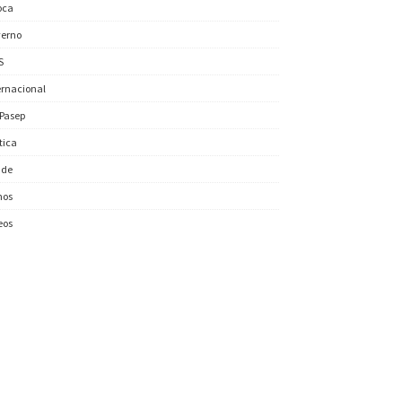
oca
erno
S
ernacional
/Pasep
ítica
úde
nos
eos