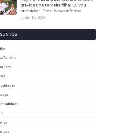
gravidez de terceira filha: 'Eu vou
endoidar' | Brazil News Informa
junho 16, 2026
SSUNTOS
ílio
sa Família
xa Tem
mes
iosidades
prego
iritualidade
TS
ança
anças