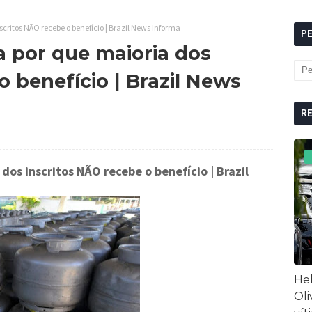
critos NÃO recebe o benefício | Brazil News Informa
P
 por que maioria dos
o benefício | Brazil News
R
dos inscritos NÃO recebe o benefício
| Brazil
Hel
Oli