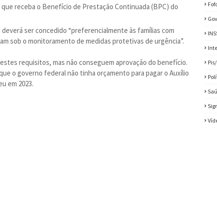
Fof
o que receba o Benefício de Prestação Continuada (BPC) do
Gov
o deverá ser concedido “preferencialmente às famílias com
INS
jam sob o monitoramento de medidas protetivas de urgência”.
Int
estes requisitos, mas não conseguem aprovação do benefício.
Pis
ue o governo federal não tinha orçamento para pagar o Auxílio
Pol
eu em 2023.
Sa
Sig
Víd