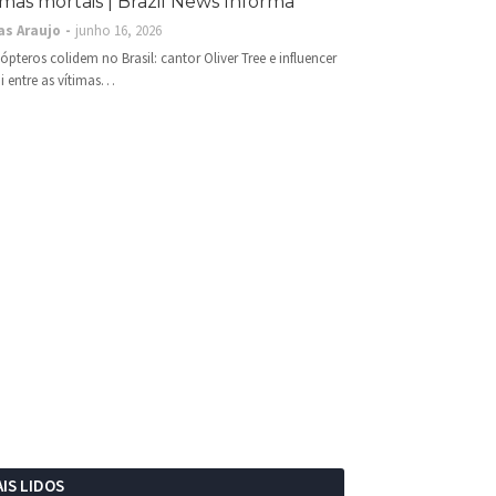
imas mortais | Brazil News Informa
as Araujo
junho 16, 2026
cópteros colidem no Brasil: cantor Oliver Tree e influencer
i entre as vítimas…
IS LIDOS