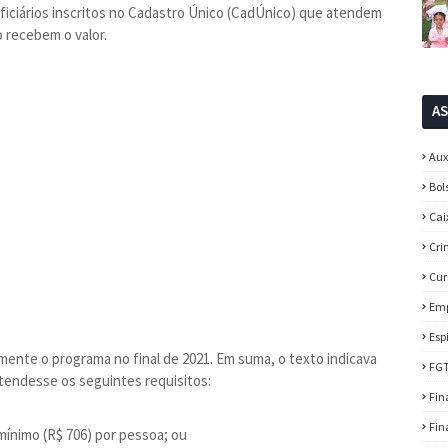
eficiários inscritos no Cadastro Único (CadÚnico) que atendem
 recebem o valor.
A
Aux
Bol
Cai
Cri
Cur
Em
Esp
mente o programa no final de 2021. Em suma, o texto indicava
FG
atendesse os seguintes requisitos:
Fin
Fin
 mínimo (R$ 706) por pessoa; ou