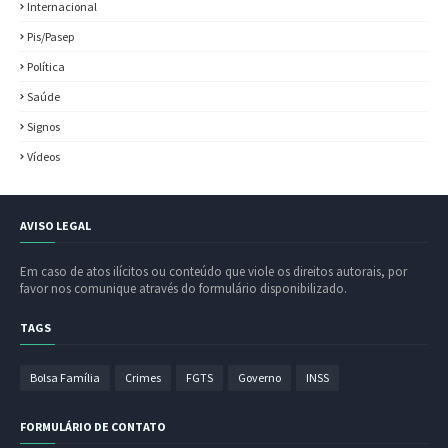
Internacional
Pis/Pasep
Política
Saúde
Signos
Vídeos
AVISO LEGAL
Em caso de atos ilícitos ou conteúdo que viole os direitos autorais, por
favor nos comunique através do formulário disponibilizado.
TAGS
Bolsa Família
Crimes
FGTS
Governo
INSS
FORMULÁRIO DE CONTATO