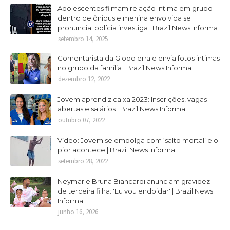
Adolescentes filmam relação intima em grupo
dentro de ônibus e menina envolvida se
pronuncia; polícia investiga | Brazil News Informa
setembro 14, 2025
Comentarista da Globo erra e envia fotos intimas
no grupo da família | Brazil News Informa
dezembro 12, 2022
Jovem aprendiz caixa 2023: Inscrições, vagas
abertas e salários | Brazil News Informa
outubro 07, 2022
Vídeo: Jovem se empolga com ‘salto mortal’ e o
pior acontece | Brazil News Informa
setembro 28, 2022
Neymar e Bruna Biancardi anunciam gravidez
de terceira filha: 'Eu vou endoidar' | Brazil News
Informa
junho 16, 2026