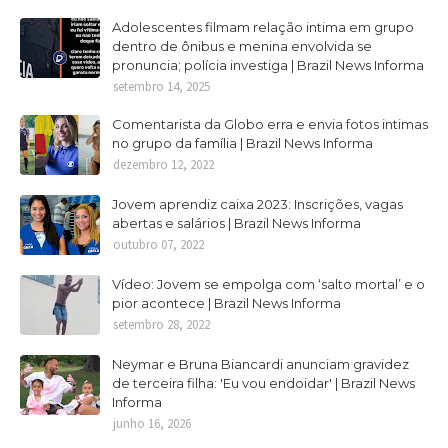
Adolescentes filmam relação intima em grupo
dentro de ônibus e menina envolvida se
pronuncia; polícia investiga | Brazil News Informa
setembro 14, 2025
Comentarista da Globo erra e envia fotos intimas
no grupo da família | Brazil News Informa
dezembro 12, 2022
Jovem aprendiz caixa 2023: Inscrições, vagas
abertas e salários | Brazil News Informa
outubro 07, 2022
Vídeo: Jovem se empolga com ‘salto mortal’ e o
pior acontece | Brazil News Informa
setembro 28, 2022
Neymar e Bruna Biancardi anunciam gravidez
de terceira filha: 'Eu vou endoidar' | Brazil News
Informa
junho 16, 2026