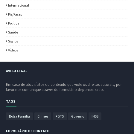
Internacional
Pis/Pasep
Política
Saúde
Signos
Vídeos
AVISO LEGAL
Em caso de atos ilícitos ou conteúdo que viole os direitos autorais, por
favor nos comunique através do formulário disponibilizado.
TAGS
Bolsa Família
Crimes
FGTS
Governo
INSS
FORMULÁRIO DE CONTATO