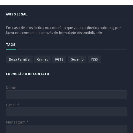
AVISO LEGAL
Em caso de atos ilícitos ou conteúdo que viole os direitos autorais, por
favor nos comunique através do formulário disponibilizado.
TAGS
Bolsa Família
Crimes
FGTS
Governo
INSS
FORMULÁRIO DE CONTATO
Nome
E-mail
*
Mensagem
*