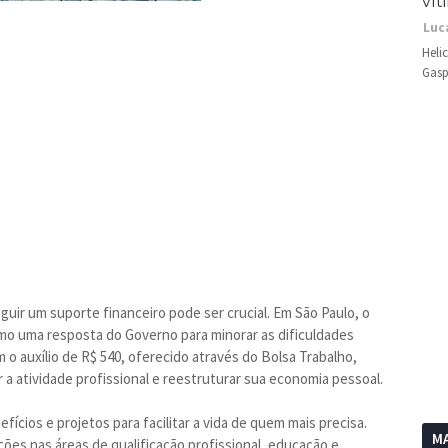
vít
Luc
Heli
Gasp
ir um suporte financeiro pode ser crucial. Em São Paulo, o
mo uma resposta do Governo para minorar as dificuldades
 o auxílio de R$ 540, oferecido através do Bolsa Trabalho,
 atividade profissional e reestruturar sua economia pessoal.
fícios e projetos para facilitar a vida de quem mais precisa.
MA
ões nas áreas de qualificação profissional, educação e