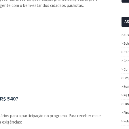
ente com o bem-estar dos cidadãos paulistas.
A
Aux
Bol
Cai
Cri
Cur
Em
Esp
FG
 R$ 540?
Fin
Fin
sários para a participação no programa. Para receber esse
Fof
 exigências: