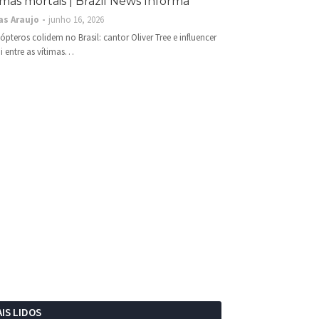
imas mortais | Brazil News Informa
as Araujo
junho 16, 2026
cópteros colidem no Brasil: cantor Oliver Tree e influencer
i entre as vítimas…
IS LIDOS