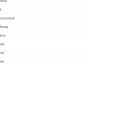
erno
S
ernacional
/Pasep
ítica
úde
nos
eos