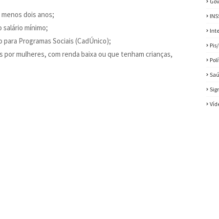
Gov
o menos dois anos;
INS
 salário mínimo;
Int
o para Programas Sociais (CadÚnico);
Pis
as por mulheres, com renda baixa ou que tenham crianças,
Pol
Sa
Sig
Víd