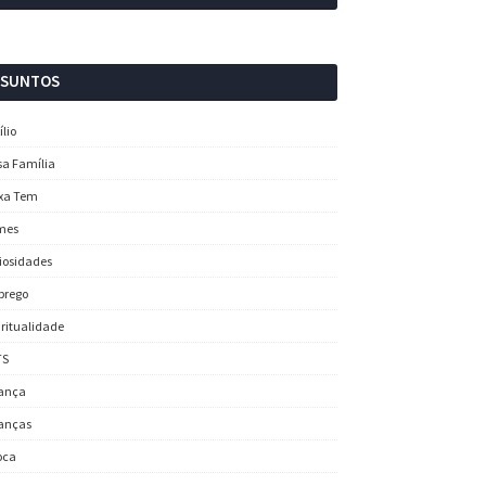
SSUNTOS
ílio
sa Família
xa Tem
mes
iosidades
prego
iritualidade
TS
ança
anças
oca