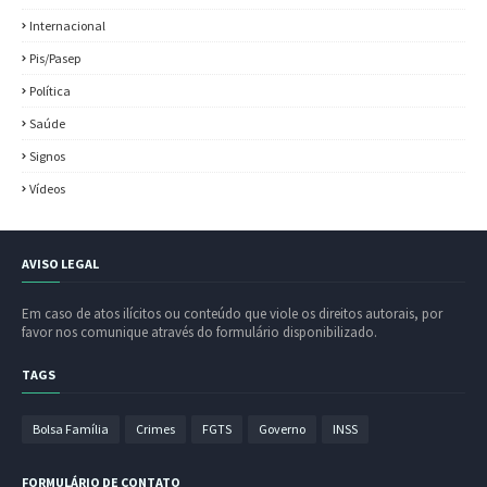
Internacional
Pis/Pasep
Política
Saúde
Signos
Vídeos
AVISO LEGAL
Em caso de atos ilícitos ou conteúdo que viole os direitos autorais, por
favor nos comunique através do formulário disponibilizado.
TAGS
Bolsa Família
Crimes
FGTS
Governo
INSS
FORMULÁRIO DE CONTATO