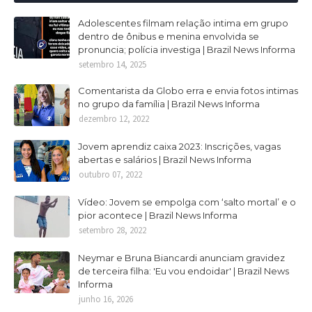
Adolescentes filmam relação intima em grupo
dentro de ônibus e menina envolvida se
pronuncia; polícia investiga | Brazil News Informa
setembro 14, 2025
Comentarista da Globo erra e envia fotos intimas
no grupo da família | Brazil News Informa
dezembro 12, 2022
Jovem aprendiz caixa 2023: Inscrições, vagas
abertas e salários | Brazil News Informa
outubro 07, 2022
Vídeo: Jovem se empolga com ‘salto mortal’ e o
pior acontece | Brazil News Informa
setembro 28, 2022
Neymar e Bruna Biancardi anunciam gravidez
de terceira filha: 'Eu vou endoidar' | Brazil News
Informa
junho 16, 2026