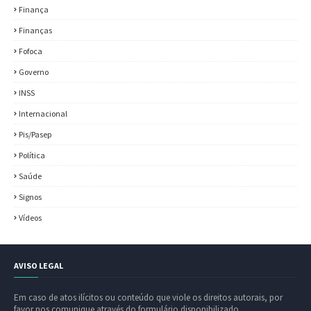
Finança
Finanças
Fofoca
Governo
INSS
Internacional
Pis/Pasep
Política
Saúde
Signos
Vídeos
AVISO LEGAL
Em caso de atos ilícitos ou conteúdo que viole os direitos autorais, por
favor nos comunique através do formulário disponibilizado.