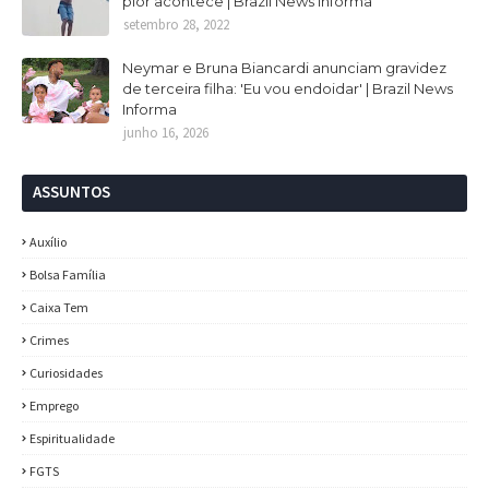
pior acontece | Brazil News Informa
setembro 28, 2022
Neymar e Bruna Biancardi anunciam gravidez
de terceira filha: 'Eu vou endoidar' | Brazil News
Informa
junho 16, 2026
ASSUNTOS
Auxílio
Bolsa Família
Caixa Tem
Crimes
Curiosidades
Emprego
Espiritualidade
FGTS