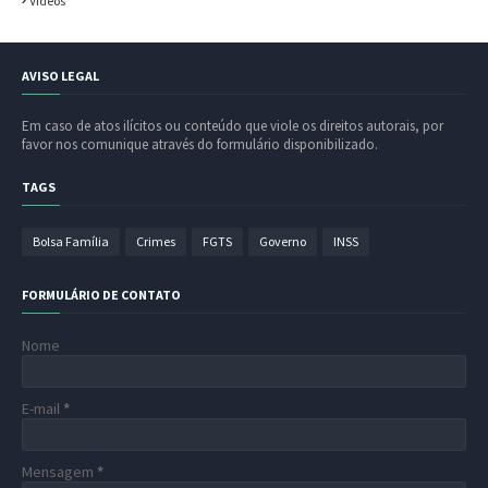
Vídeos
AVISO LEGAL
Em caso de atos ilícitos ou conteúdo que viole os direitos autorais, por
favor nos comunique através do formulário disponibilizado.
TAGS
Bolsa Família
Crimes
FGTS
Governo
INSS
FORMULÁRIO DE CONTATO
Nome
E-mail
*
Mensagem
*