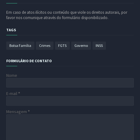
Em caso de atos ilícitos ou conteúdo que viole os direitos autorais, por
favor nos comunique através do formulário disponibilizado.
TAGS
Bolsa Família
Crimes
FGTS
Governo
INSS
FORMULÁRIO DE CONTATO
Nome
E-mail
*
Mensagem
*