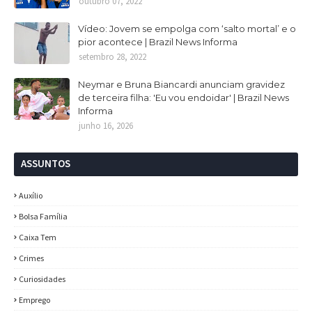
outubro 07, 2022
Vídeo: Jovem se empolga com ‘salto mortal’ e o
pior acontece | Brazil News Informa
setembro 28, 2022
Neymar e Bruna Biancardi anunciam gravidez
de terceira filha: 'Eu vou endoidar' | Brazil News
Informa
junho 16, 2026
ASSUNTOS
Auxílio
Bolsa Família
Caixa Tem
Crimes
Curiosidades
Emprego