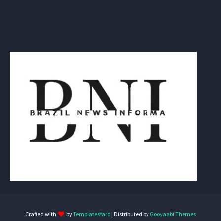
Crafted with
by
TemplatesYard
| Distributed by
Gooyaabi Themes