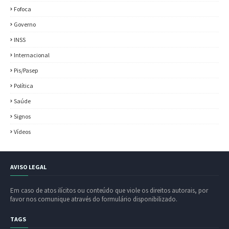
Fofoca
Governo
INSS
Internacional
Pis/Pasep
Política
Saúde
Signos
Vídeos
AVISO LEGAL
Em caso de atos ilícitos ou conteúdo que viole os direitos autorais, por
favor nos comunique através do formulário disponibilizado.
TAGS