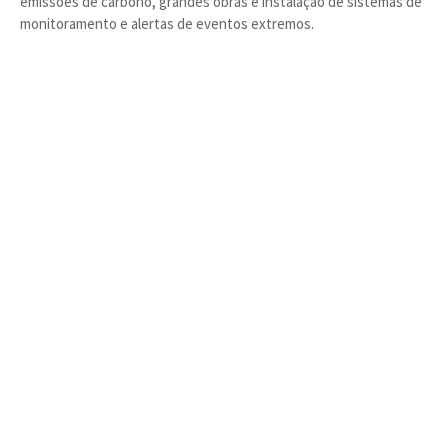
emissões de carbono, grandes obras e instalação de sistemas de
monitoramento e alertas de eventos extremos.