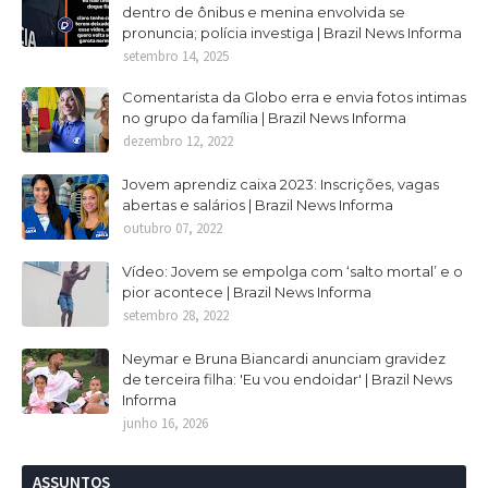
dentro de ônibus e menina envolvida se
pronuncia; polícia investiga | Brazil News Informa
setembro 14, 2025
Comentarista da Globo erra e envia fotos intimas
no grupo da família | Brazil News Informa
dezembro 12, 2022
Jovem aprendiz caixa 2023: Inscrições, vagas
abertas e salários | Brazil News Informa
outubro 07, 2022
Vídeo: Jovem se empolga com ‘salto mortal’ e o
pior acontece | Brazil News Informa
setembro 28, 2022
Neymar e Bruna Biancardi anunciam gravidez
de terceira filha: 'Eu vou endoidar' | Brazil News
Informa
junho 16, 2026
ASSUNTOS