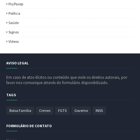
Pis/Pasep
Política
Saúde
Signos
Vídeos
AVISO LEGAL
Em caso de atos ilícitos ou conteúdo que viole os direitos autorais, por
favor nos comunique através do formulário disponibilizado.
TAGS
Bolsa Família
Crimes
FGTS
Governo
INSS
FORMULÁRIO DE CONTATO