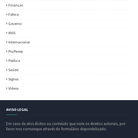
Finanças
Fofoca
Governo
INSS
Internacional
Pis/Pasep
Política
Saúde
Signos
Vídeos
AVISO LEGAL
Em caso de atos ilícitos ou conteúdo que viole os direitos autorais, por
favor nos comunique através do formulário disponibilizado.