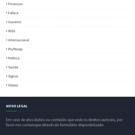
Finanças
Fofoca
Governo
INSS
Internacional
Pis/Pasep
Política
Saúde
Signos
Vídeos
AVISO LEGAL
Em caso de atos ilícitos ou conteúdo que viole os direitos autorais, por
favor nos comunique através do formulário disponibilizado.