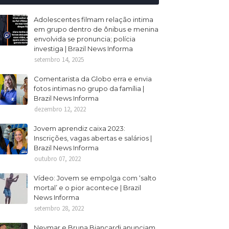
Adolescentes filmam relação intima
em grupo dentro de ônibus e menina
envolvida se pronuncia; polícia
investiga | Brazil News Informa
setembro 14, 2025
Comentarista da Globo erra e envia
fotos intimas no grupo da família |
Brazil News Informa
dezembro 12, 2022
Jovem aprendiz caixa 2023:
Inscrições, vagas abertas e salários |
Brazil News Informa
outubro 07, 2022
Vídeo: Jovem se empolga com ‘salto
mortal’ e o pior acontece | Brazil
News Informa
setembro 28, 2022
Neymar e Bruna Biancardi anunciam