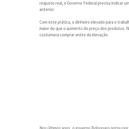
reajuste real, o Governo Federal precisa indicar u
anterior.
Com este prática, o dinheiro elevado para o trabal
maior do que o aumento do preço dos produtos. N
costumava comprar antes da elevação.
Nos últimos anos, o governo Bolsonaro optou por