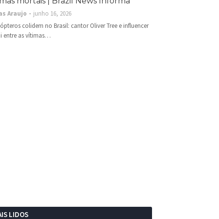
imas mortais | Brazil News Informa
as Araujo
junho 16, 2026
cópteros colidem no Brasil: cantor Oliver Tree e influencer
i entre as vítimas…
IS LIDOS