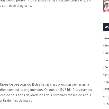
ada com o pente-fino do Bolsa Família. A expectativa é que o
s com este programa.
A
Aux
Bol
Cai
Cri
Cur
Em
Esp
ilhões de pessoas do Bolsa Família nas próximas semanas, a
lhões com estes pagamentos. Os outros R$ 3 bilhões viriam do
FG
ores de seis anos de idade nos dois primeiros meses do ano. O
Fin
artir do mês de março.
Fin