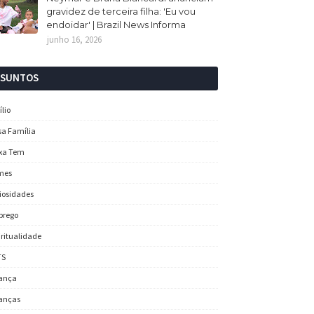
gravidez de terceira filha: 'Eu vou
endoidar' | Brazil News Informa
junho 16, 2026
SSUNTOS
ílio
sa Família
xa Tem
mes
iosidades
prego
iritualidade
TS
ança
anças