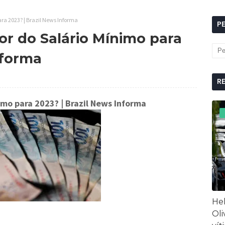
a 2023? | Brazil News Informa
P
r do Salário Mínimo para
nforma
R
imo para 2023?
| Brazil News Informa
Hel
Oli