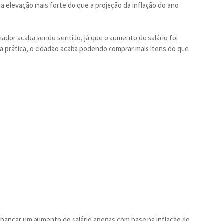
ma elevação mais forte do que a projeção da inflação do ano
hador acaba sendo sentido, já que o aumento do salário foi
a prática, o cidadão acaba podendo comprar mais itens do que
 bancar um aumento do salário apenas com base na inflação do