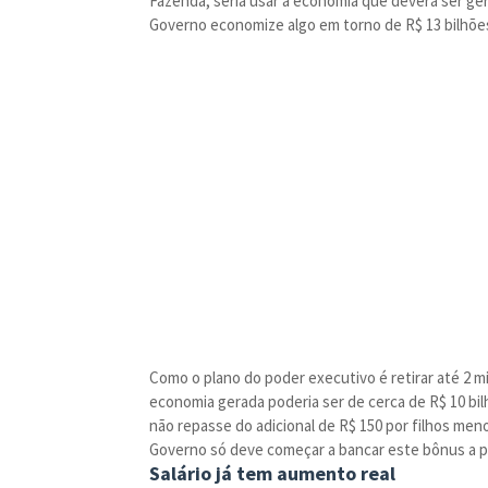
Fazenda, seria usar a economia que deverá ser ger
Governo economize algo em torno de R$ 13 bilhõe
Como o plano do poder executivo é retirar até 2 m
economia gerada poderia ser de cerca de R$ 10 bi
não repasse do adicional de R$ 150 por filhos men
Governo só deve começar a bancar este bônus a p
Salário já tem aumento real