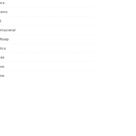
oca
erno
S
ernacional
/Pasep
ítica
úde
nos
eos