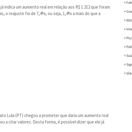
Fof
2 já indica um aumento real em relação aos R$ 1.212 que foram
Gov
, o reajuste foi de 7,4%, ou seja, 1,4% a mais do que a
INS
Int
Pis
Pol
Sa
Sig
Víd
ato Lula (PT) chegou a prometer que daria um aumento real
u a citar valores. Desta forma, é possível dizer que ele já